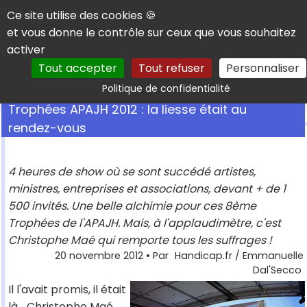
Panneau de gestion des cookies
Ce site utilise des cookies 🍪
et vous donne le contrôle sur ceux que vous souhaitez
activer
Tout accepter
Tout refuser
Personnaliser
Rechercher
Politique de confidentialité
Trophées APAJH 2012 : la liesse était au
rendez-vous
4 heures de show où se sont succédé artistes,
ministres, entreprises et associations, devant + de 1
500 invités. Une belle alchimie pour ces 8ème
Trophées de l'APAJH. Mais, à l'applaudimètre, c'est
Christophe Maé qui remporte tous les suffrages !
20 novembre 2012
• Par
Handicap.fr / Emmanuelle
Dal'Secco
Il l'avait promis, il était
là... Christophe Maé