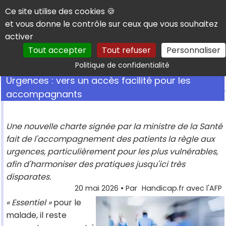
Panneau de gestion des cookies
Ce site utilise des cookies 🍪
et vous donne le contrôle sur ceux que vous souhaitez
activer
Tout accepter
Tout refuser
Personnaliser
Rechercher
Politique de confidentialité
Urgences : vers un accès facilité pour les
accompagnants
Une nouvelle charte signée par la ministre de la Santé
fait de l'accompagnement des patients la règle aux
urgences, particulièrement pour les plus vulnérables,
afin d'harmoniser des pratiques jusqu'ici très
disparates.
20 mai 2026
• Par
Handicap.fr avec l'AFP
« Essentiel »
pour le
malade, il reste