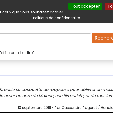
Tout accepter
To
incipal
Navigation complémentaire
Autres services
Plan du site
r ceux que vous souhaitez activer
Politique de confidentialité
Produits & services
Emploi
Droit
Tourism
Recher
ai 1 truc à te dire"
e K, enfile sa casquette de rappeuse pour délivrer un me
 cœur au nom de Malone, son fils autiste, et de tous les
10 septembre 2019
• Par
Cassandre Rogeret / Handic