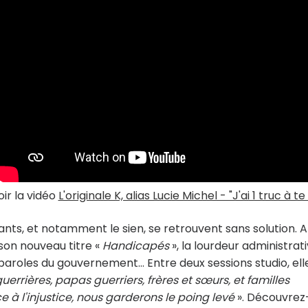
oir la vidéo
L'originale K, alias Lucie Michel - "J'ai 1 truc à te
nts, et notamment le sien, se retrouvent sans solution. 
son nouveau titre «
Handicapés
», la lourdeur administrati
oles du gouvernement... Entre deux sessions studio, ell
rrières, papas guerriers, frères et sœurs, et familles
e à l'injustice, nous garderons le poing levé
». Découvrez