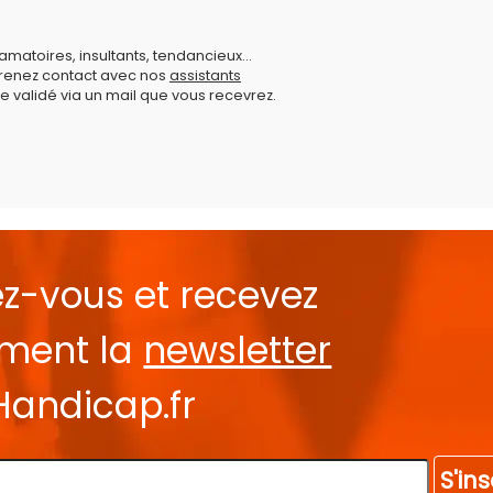
amatoires, insultants, tendancieux...
prenez contact avec nos
assistants
e validé via un mail que vous recevrez.
ez-vous et recevez
ement la
newsletter
Handicap.fr
S'ins