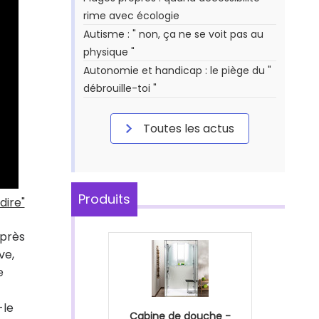
rime avec écologie
Autisme : " non, ça ne se voit pas au
physique "
Autonomie et handicap : le piège du "
débrouille-toi "
Toutes les actus
Produits
 dire"
Après
ve,
e
-le
Cabine de douche -