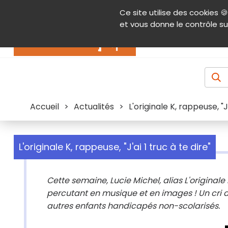
Panneau de gestion des cookies
Ce site utilise des cookies 🍪
Contenu
Aide et accessibilité
Menu pr
et vous donne le contrôle su
Actualités
Accueil
>
Actualités
>
L'originale K, rappeuse, "J'
L'originale K, rappeuse, "J'ai 1 truc à te dire"
Cette semaine, Lucie Michel, alias L'original
percutant en musique et en images ! Un cri du
autres enfants handicapés non-scolarisés.