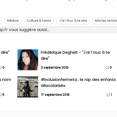
Médias
Culture & loisirs
J'ai 1 truc à te dire
Articles simila
.fr vous suggère aussi...
 dire"
Frédérique Deghelt - "J'ai 1 truc à te
dire"
0
3 septembre 2019
0
u nom
#inclusionfermeta : le rap des enfants
déscolarisés
5
17 septembre 2018
1