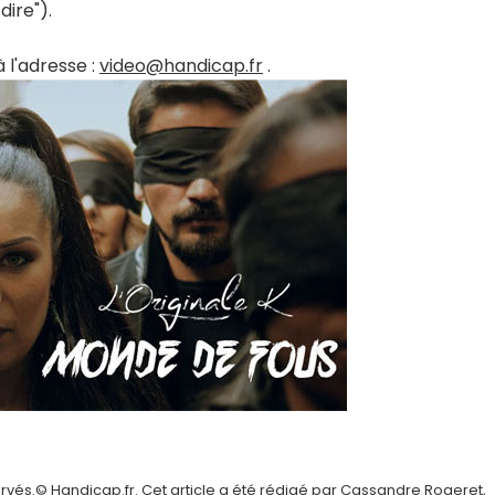
dire").
 l'adresse :
video@handicap.fr
.
rvés.© Handicap.fr. Cet article a été rédigé par Cassandre Rogeret,