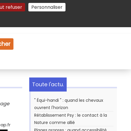
ut refuser
Personnaliser
Gestion des cookies
e
Vidéo
Dossiers
cher
Toute l'actu.
" Équi-handi " : quand les chevaux
ssage
ouvrent l'horizon
Rétablissement Psy : le contact à la
Nature comme allié
ap.fr
Plages propres : quand accessibilité