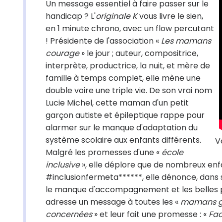
Un message essentiel à faire passer sur le
handicap ? L'
originale K
vous livre le sien,
en 1 minute chrono, avec un flow percutant
! Présidente de l'association «
Les mamans
courage
» le jour ; auteur, compositrice,
interprète, productrice, la nuit, et mère de
famille à temps complet, elle mène une
double voire une triple vie. De son vrai nom
Lucie Michel, cette maman d'un petit
garçon autiste et épileptique rappe pour
alarmer sur le manque d'adaptation du
système scolaire aux enfants différents.
V
Malgré les promesses d'une «
école
inclusive
», elle déplore que de nombreux enfa
#inclusionfermeta******, elle dénonce, dans 
le manque d'accompagnement et les belles par
adresse un message à toutes les «
mamans gue
concernées
» et leur fait une promesse : «
Fac