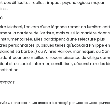
des difficultés réelles : impact psychologique majeur,
oins…
rs
ire Michael, l'envers d'une légende remet en lumière cet
ent la carrière de l'artiste, mais aussi la manière dont 
strumentalisée. Elles participent à une relecture plus
utres personnalités publiques telles qu'Edouard Philippe en
lanchit sa barbe...
) ou Winnie Harlow, mannequin, au Can
laident pour une meilleure reconnaissance du vitiligo co
cal et du social. Informer, sensibiliser, déconstruire les i
matisation.
commons
és.© Handicap.fr. Cet article a été rédigé par Clotilde Costil, journal