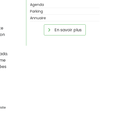
Agenda
Parking
Annuaire
te
En savoir plus
son
ada.
mme
dées
iste