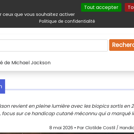
Tout accepter
To
incipal
Navigation complémentaire
Autres services
Plan du site
r ceux que vous souhaitez activer
Politique de confidentialité
Produits & services
Emploi
Droit
Tourism
Recher
blié de Michael Jackson
n
on revient en pleine lumière avec les biopics sortis en 2
n, focus sur ce handicap cutané méconnu qui a marqué l
8 mai 2026
• Par
Clotilde Costil / Handi