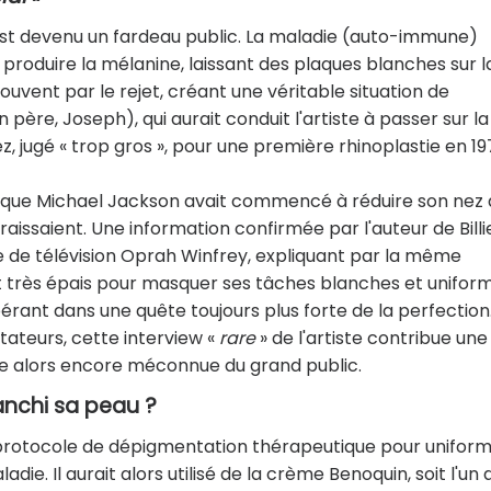
est devenu un fardeau public. La maladie (auto-immune)
 produire la mélanine, laissant des plaques blanches sur l
souvent par le rejet, créant une véritable situation de
on père, Joseph), qui aurait conduit l'artiste à passer sur la
, jugé « trop gros », pour une première rhinoplastie en 19
ué que Michael Jackson avait commencé à réduire son nez 
issaient. Une information confirmée par l'auteur de Billi
e de télévision Oprah Winfrey, expliquant par la même
t très épais pour masquer ses tâches blanches et uniform
pérant dans une quête toujours plus forte de la perfection
tateurs, cette interview «
rare
» de l'artiste contribue une
die alors encore méconnue du grand public.
nchi sa peau ?
 protocole de dépigmentation thérapeutique pour uniform
adie. Il aurait alors utilisé de la crème Benoquin, soit l'un 