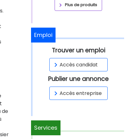
Plus de produits
s.
t
Emploi
s
Trouver un emploi
Accès candidat
Publier une annonce
Accès entreprise
e
t
u de
s
Services
ssier