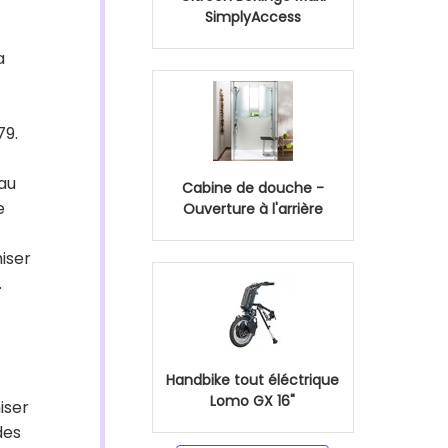
SimplyAccess
a
79.
au
Cabine de douche -
e
Ouverture à l'arrière
iser
.
Handbike tout éléctrique
Lomo GX 16"
iser
des