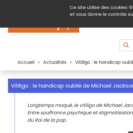
Panneau de gestion des cookies
Ce site utilise des cookies 🍪
Contenu
Aide et accessibilité
Menu pr
et vous donne le contrôle su
Actualités
Accueil
>
Actualités
>
Vitiligo : le handicap ou
Vitiligo : le handicap oublié de Michael Jackso
Longtemps moqué, le vitiligo de Michael Jacks
Entre souffrance psychique et stigmatisatio
du Roi de la pop.