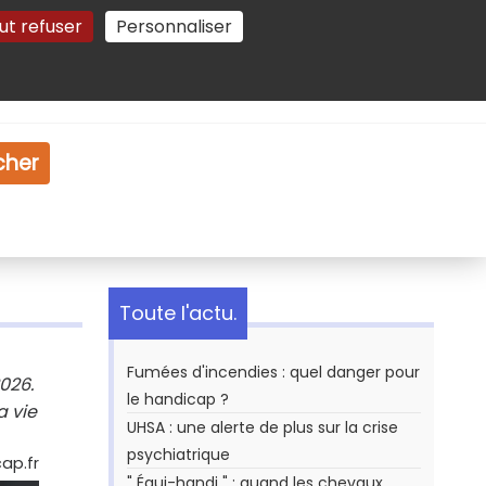
ut refuser
Personnaliser
Gestion des cookies
e
Vidéo
Dossiers
cher
Toute l'actu.
Fumées d'incendies : quel danger pour
026.
le handicap ?
a vie
UHSA : une alerte de plus sur la crise
psychiatrique
cap.fr
" Équi-handi " : quand les chevaux