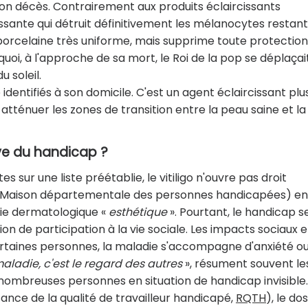
on décès. Contrairement aux produits éclaircissants
ssante qui détruit définitivement les mélanocytes restant
 porcelaine très uniforme, mais supprime toute protection
rquoi, à l'approche de sa mort, le Roi de la pop se déplaçai
 soleil.
entifiés à son domicile. C'est un agent éclaircissant plu
tténuer les zones de transition entre la peau saine et la
ve du handicap ?
 sur une liste préétablie, le vitiligo n'ouvre pas droit
Maison départementale des personnes handicapées) en
die dermatologique «
esthétique
». Pourtant, le handicap s
ction de participation à la vie sociale. Les impacts sociaux e
certaines personnes, la maladie s'accompagne d'anxiété o
 maladie, c'est le regard des autres
», résument souvent le
e nombreuses personnes en situation de handicap invisible.
nce de la qualité de travailleur handicapé,
RQTH
), le do