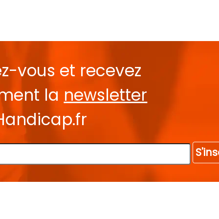
ez-vous et recevez
ement la
newsletter
Handicap.fr
S'ins