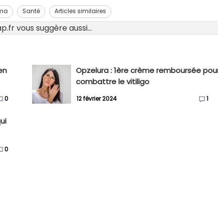
ma
Santé
Articles similaires
.fr vous suggère aussi...
 en
Opzelura : 1ère crème remboursée pou
combattre le vitiligo
0
12 février 2024
1
ui
0