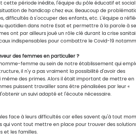
cette période inédite, l'équipe du pôle éducatif et social
n situation de handicap chez eux. Beaucoup de problémati
s, difficultés à s'occuper des enfants, etc. L'équipe a réflé
u quotidien dans notre Esat et permettre à la parole à s
es ont par ailleurs joué un rôle clé durant la crise sanitai
dicaux indispensables pour combattre le Covid-19 notamm
aveur des femmes en particulier ?
té homme-femme au sein de notre établissement qui empl
ture, il n'y a pas vraiment la possibilité d'avoir des
i même des primes. Alors il était important de mettre en
es puissent travailler sans être pénalisées par leur «
d'obtenir un suivi adapté et l'écoute nécessaire.
les face à leurs difficultés car elles savent qu'à tout mo
ls qui vont tout mettre en place pour trouver des solutions
 et les familles.