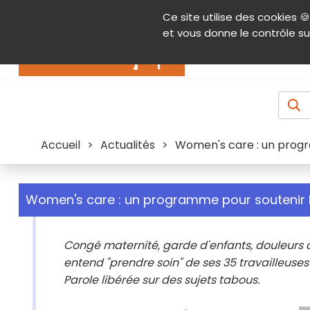
Panneau de gestion des cookies
Ce site utilise des cookies 🍪
Contenu
Aide et accessibilité
Menu pr
et vous donne le contrôle su
Actualités
Accueil
>
Actualités
>
Women's care : un prog
Women's care : un programme pour soutenir
Congé maternité, garde d'enfants, douleurs d
entend "prendre soin" de ses 35 travailleuses 
Parole libérée sur des sujets tabous.