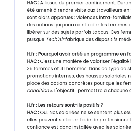
HAC :
A l'issue du premier confinement. Durant 
été amené à rendre visite aux travailleurs e
sont alors apparues : violences intra-familiale
des actions qui pourraient aider les femmes a
libérer sur des sujets parfois tabous. Ces femm
puisque
Tech'Air
fabrique des dispositifs mé
H.fr : Pourquoi avoir créé un programme en f
HAC :
C'est une manière de valoriser l'égali
35 femmes et 41 hommes. Dans ce type de struc
promotions internes, des hausses salariales n
place des actions concrètes pour que les femm
condition
». L'objectif : permettre à chacune 
H.fr : Les retours sont-ils positifs ?
HAC :
Oui. Nos salariées ne se sentent plus seu
elles peuvent solliciter l'aide de professionne
confiance est donc installée avec les salariées