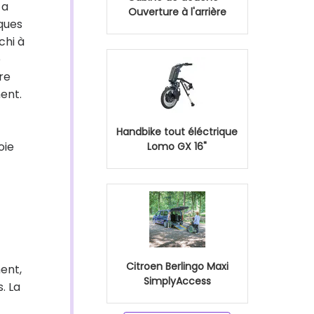
 a
Ouverture à l'arrière
ques
chi à
e
re
ent.
Handbike tout éléctrique
oie
Lomo GX 16"
Citroen Berlingo Maxi
ment,
SimplyAccess
. La