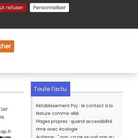
ut refuser
Personnaliser
Gestion des cookies
e
Vidéo
Dossiers
cher
Toute l'actu.
Rétablissement Psy : le contact à la
air
Nature comme allié
s.
Plages propres : quand accessibilité
rime avec écologie
ap.fr
Autisme : " non, ça ne se voit pas au