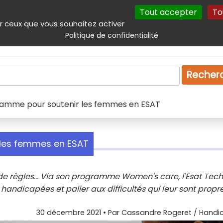
Tout accepter
To
incipal
Navigation complémentaire
Autres services
Plan du site
r ceux que vous souhaitez activer
Politique de confidentialité
Produits & services
Emploi
Droit
Tourism
Recher
ramme pour soutenir les femmes en ESAT
 les femmes en ESAT
e règles... Via son programme Women's care, l'Esat Tech'
handicapées et palier aux difficultés qui leur sont propre
30 décembre 2021
• Par
Cassandre Rogeret / Handic