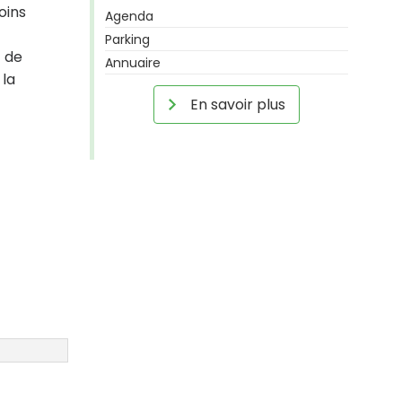
oins
Agenda
Parking
t de
Annuaire
 la
En savoir plus