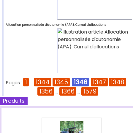
Allocation personnalisée d'autonomie (APA): Cumul d'allocations
1
1344
1345
1346
1347
1348
Pages :
...
...
1356
1366
1579
...
...
Produits