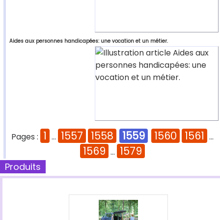
Aides aux personnes handicapées: une vocation et un métier.
1
1557
1558
1559
1560
1561
Pages :
...
...
1569
1579
...
Produits