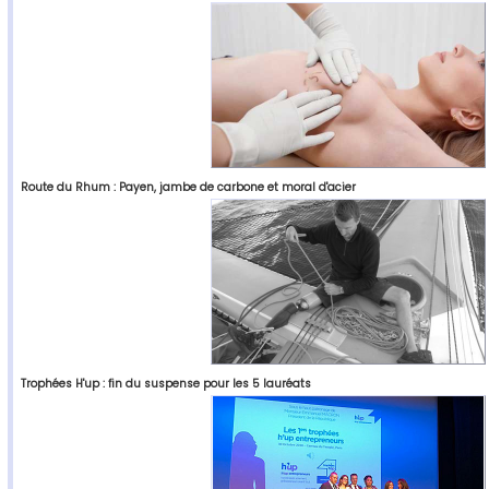
Route du Rhum : Payen, jambe de carbone et moral d'acier
Trophées H'up : fin du suspense pour les 5 lauréats