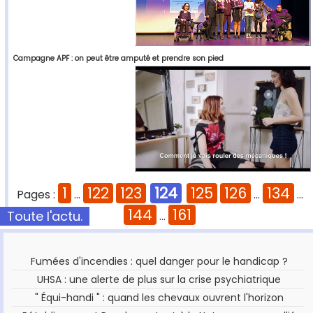
Campagne APF : on peut être amputé et prendre son pied
1
122
123
124
125
126
134
Pages :
...
...
...
144
161
Toute l'actu.
...
Fumées d'incendies : quel danger pour le handicap ?
UHSA : une alerte de plus sur la crise psychiatrique
" Équi-handi " : quand les chevaux ouvrent l'horizon