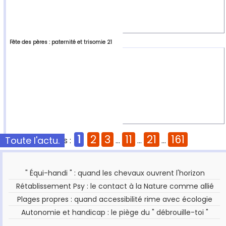
Fête des pères : paternité et trisomie 21
1
2
3
11
21
161
Toute l'actu.
Pages :
...
...
...
" Équi-handi " : quand les chevaux ouvrent l'horizon
Rétablissement Psy : le contact à la Nature comme allié
Plages propres : quand accessibilité rime avec écologie
Autonomie et handicap : le piège du " débrouille-toi "