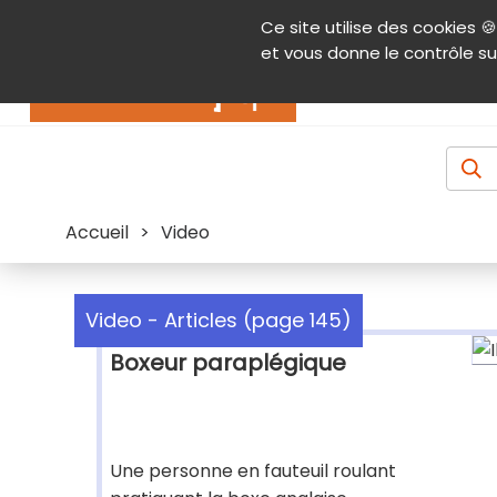
Panneau de gestion des cookies
Ce site utilise des cookies 🍪
Contenu
Aide et accessibilité
Menu pr
et vous donne le contrôle su
Actualités
Accueil
>
Video
Video - Articles (page 145)
Boxeur paraplégique
Une personne en fauteuil roulant