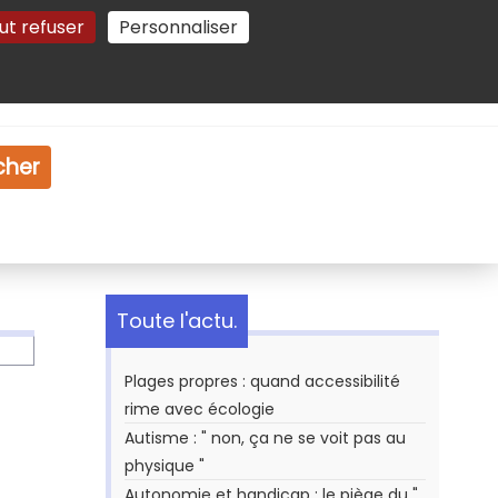
ut refuser
Personnaliser
Gestion des cookies
e
Vidéo
Dossiers
cher
Toute l'actu.
Plages propres : quand accessibilité
rime avec écologie
Autisme : " non, ça ne se voit pas au
physique "
Autonomie et handicap : le piège du "