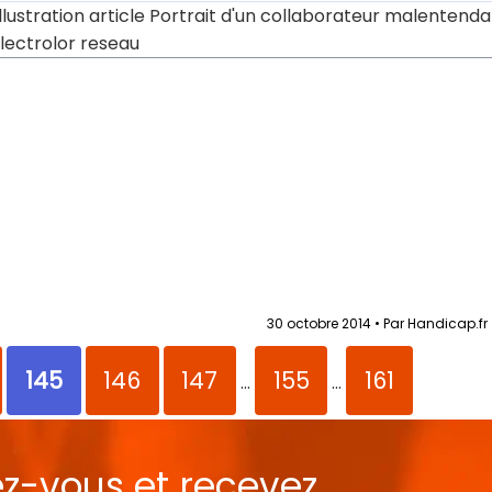
30 octobre 2014 • Par Handicap.fr
145
146
147
155
161
...
...
ez-vous et recevez