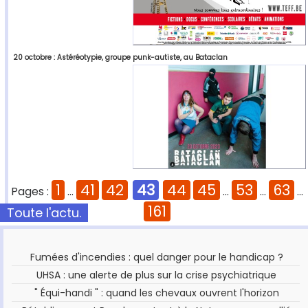
20 octobre : Astéréotypie, groupe punk-autiste, au Bataclan
1
41
42
43
44
45
53
63
Pages :
...
...
...
...
161
Toute l'actu.
Fumées d'incendies : quel danger pour le handicap ?
UHSA : une alerte de plus sur la crise psychiatrique
" Équi-handi " : quand les chevaux ouvrent l'horizon