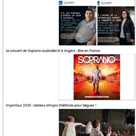
Le concert de Soprano audiodécrit à Angers : 1ère en France
ImproTour 2023 : ateliers d'impro théâtrale pour bègues !