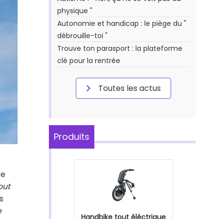
physique "
Autonomie et handicap : le piège du "
débrouille-toi "
Trouve ton parasport : la plateforme
clé pour la rentrée
Toutes les actus
Produits
se
out
s
e
Handbike tout éléctrique