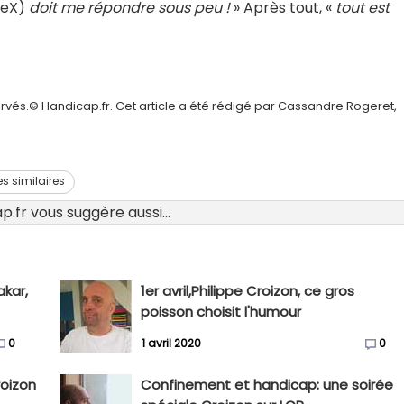
ceX)
doit me répondre sous peu !
» Après tout, «
tout est
rvés.© Handicap.fr. Cet article a été rédigé par Cassandre Rogeret,
es similaires
.fr vous suggère aussi...
akar,
1er avril,Philippe Croizon, ce gros
poisson choisit l'humour
0
1 avril 2020
0
roizon
Confinement et handicap: une soirée