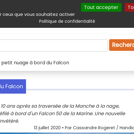
Tout accepter
To
incipal
Navigation complémentaire
Autres services
Plan du site
r ceux que vous souhaitez activer
Politique de confidentialité
Produits & services
Emploi
Droit
Tourism
Recher
 un petit nuage à bord du Falcon
 du Falcon
t ! 10 ans après sa traversée de la Manche à la nage,
filé à bord d'un Falcon 50 de la Marine. Une nouvelle
nvétéré.
13 juillet 2020
• Par
Cassandre Rogeret / Handic