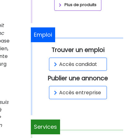
Plus de produits
it
nc
Emploi
 base
ien,
Trouver un emploi
inte
urg
Accès candidat
Publier une annonce
Accès entreprise
suis
à
?
n
Services