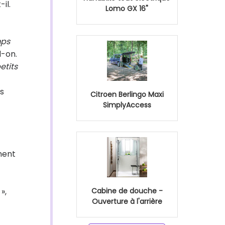
-il.
Lomo GX 16"
mps
d-on.
etits
s
Citroen Berlingo Maxi
SimplyAccess
ement
»,
Cabine de douche -
Ouverture à l'arrière