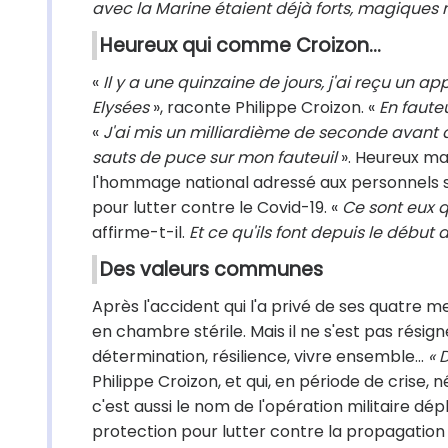
avec la Marine étaient déjà forts, magiques m
Heureux qui comme Croizon...
«
Il y a une quinzaine de jours, j'ai reçu un
Elysées
», raconte Philippe Croizon. «
En fauteu
«
J'ai mis un milliardième de seconde avant d
sauts de puce sur mon fauteuil
». Heureux ma
l'hommage national adressé aux personnels s
pour lutter contre le Covid-19. «
Ce sont eux q
affirme-t-il.
Et ce qu'ils font depuis le début de
Des valeurs communes
Après l'accident qui l'a privé de ses quatre m
en chambre stérile. Mais il ne s'est pas résigné 
détermination, résilience, vivre ensemble...
« 
Philippe Croizon, et qui, en période de crise, 
c'est aussi le nom de l'opération militaire dép
protection pour lutter contre la propagation 