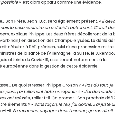
t possible
», est alors apparu comme une évidence.
... Son Frère, Jean-Luc, sera également présent. «
Il deva
ais la crise sanitaire en a décidé autrement. C'était do
ner
», explique Philippe. Les deux frères décolleront de la
Morbihan) en direction des Champs-Elysées. Le défilé aér
it débuter à 11h11 précises, suivi d'une procession restre
inistres de la santé de l'Allemagne, la Suisse, le Luxembo
ançais atteints du Covid-19, assisteront notamment à la
té européenne dans la gestion de cette épidémie.
asse... De quoi stresser Philippe Croizon ? «
Pas du tout, je 
s jours, j'ai tellement hâte !
», répond-il. «
J'ai demandé 
ires ont refusé
», raille-t-il. Ça promet... Son prochain défi 
atre éléments ? «
Sans façon, le feu, j'ai donné. J'ai juste u
te-t-il.
En revanche, voyager dans l'espace, ça me dirait