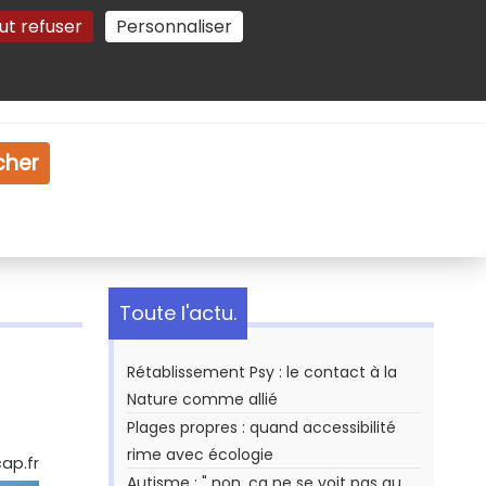
ut refuser
Personnaliser
Gestion des cookies
e
Vidéo
Dossiers
cher
Toute l'actu.
Rétablissement Psy : le contact à la
Nature comme allié
Plages propres : quand accessibilité
rime avec écologie
ap.fr
Autisme : " non, ça ne se voit pas au