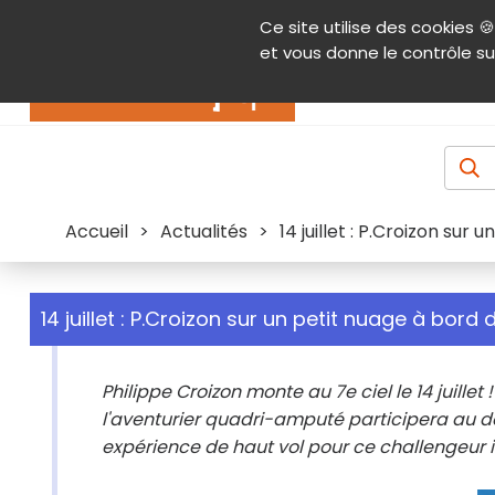
Panneau de gestion des cookies
Ce site utilise des cookies 🍪
Contenu
Aide et accessibilité
Menu pr
et vous donne le contrôle su
Actualités
Accueil
>
Actualités
>
14 juillet : P.Croizon sur
14 juillet : P.Croizon sur un petit nuage à bord
Philippe Croizon monte au 7e ciel le 14 juille
l'aventurier quadri-amputé participera au dé
expérience de haut vol pour ce challengeur i