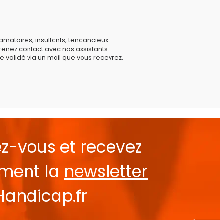
amatoires, insultants, tendancieux...
prenez contact avec nos
assistants
e validé via un mail que vous recevrez.
ez-vous et recevez
ement la
newsletter
Handicap.fr