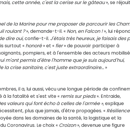
ais, cette année, c'est la cerise sur le gâteau
», se réjouit
 appel de la Marine pour me proposer de parcourir les Cha
il roulant ?
», demande-t-il. «
Non, en Falcon !
», lui répon
e dire oui,
confie-t-il
. J'étais très heureux, je faisais des p
is surtout «
honoré
» et «
fier
» de pouvoir participer à
oignants, pompiers, et à l'ensemble des acteurs mobilisé
ui m'ont permis d'être l'homme que je suis aujourd'hui
,
 la crise sanitaire, c'est juste extraordinaire...
»
embres, il a, lui aussi, vécu une longue période de confin
à la fatalité et s'est vite «
remis sur pieds
». Entraide,
Des valeurs qui font écho à celles de l'armée »,
explique
nécessitent, plus que jamais, d'être propagées. «
Résilience
loyée dans les domaines de la santé, la logistique et la
du Coronavirus. Le choix «
Croizon
», devenue une figure