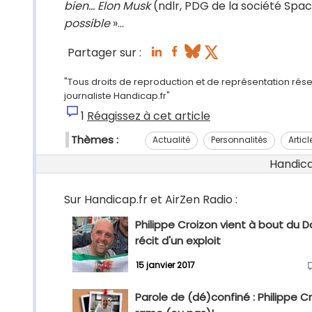
bien... Elon Musk
(ndlr, PDG de la société Spa
possible
»...
Partager sur :
"Tous droits de reproduction et de représentation rése
journaliste Handicap.fr"
1
Réagissez à cet article
Thèmes :
Actualité
Personnalités
Articl
Handicap
Sur Handicap.fr et AirZen Radio :
Philippe Croizon vient à bout du D
récit d'un exploit
15 janvier 2017
Parole de (dé)confiné : Philippe C