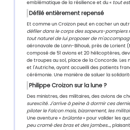
emblématique de la résilience et du «
tout es
Défilé entièrement repensé
Et comme un Croizon peut en cacher un autre
défiler dans le corps des sapeurs-pompiers m
tout naturel de lui proposer de m'accompag
aéronavale de Lann-Bihoué, près de Lorient (
composé de 51 avions et 20 hélicoptères, devra
de troupes au sol, place de la Concorde. Les m
et l'Autriche, ayant accueilli des patients fr
cérémonie. Une manière de saluer la solidari
Philippe Croizon sur la lune ?
Des ministres, des militaires, des avions de ch
surexcité. J'arrive à peine à dormir ces dernier
piloter le Falcon mais, bizarrement, les milita
Une aventure «
brûlante
» pour valider les qu
peu cramé des bras et des jambes...
, plaisan