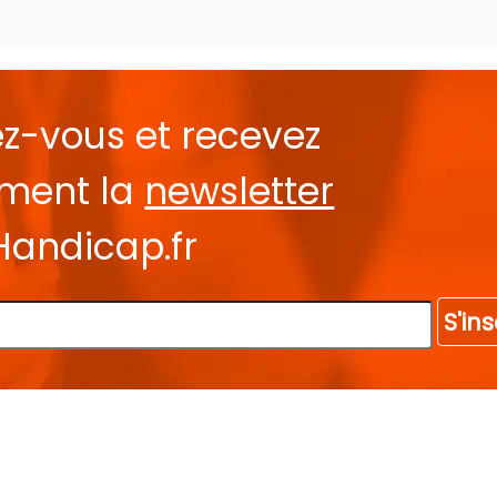
ez-vous et recevez
ement la
newsletter
Handicap.fr
S'ins