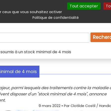
Tout accepter
To
incipal
Navigation complémentaire
Autres services
Plan du site
r ceux que vous souhaitez activer
Politique de confidentialité
Produits & services
Emploi
Droit
Tourism
Recher
soumis à un stock minimal de 4 mois
inimal de 4 mois
eur, parmi lesquels des traitements contre la maladie 
oivent disposer d'un "stock minimal de 4 mois", annonce
nt.
9 mars 2022
• Par
Clotilde Costil / Handi