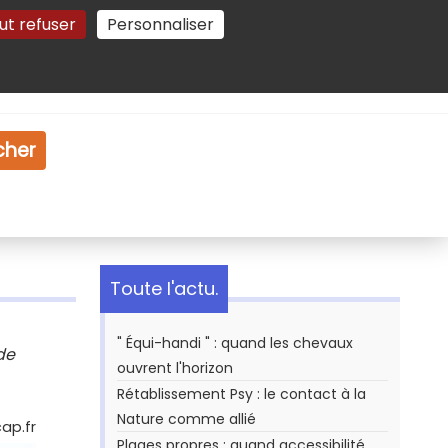
ut refuser
Personnaliser
Gestion des cookies
e
Vidéo
Dossiers
cher
Toute l'actu.
" Équi-handi " : quand les chevaux
de
ouvrent l'horizon
Rétablissement Psy : le contact à la
Nature comme allié
cap.fr
Plages propres : quand accessibilité