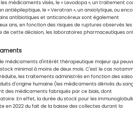
les médicaments visés, le « Levodopa », un traitement co
n antiépileptique, le « Veratran », un anxiolytique, ou enco
rtains antibiotiques et anticancéreux sont également
deux ans, en fonction des risques de ruptures observés les
de cette décision, les laboratoires pharmaceutiques ont
caments
e de médicaments d'intérêt thérapeutique majeur qui peuv
r stock minimal à moins de deux mois. C'est le cas notam
éduite, les traitements administrés en fonction des sais
duits d'origine humaine (les médicaments dérivés du san
nt des médicaments fabriqués par ce biais, dont
toire. En effet, la durée du stock pour les immunoglobuli
e en 2022 du fait de la baisse des collectes durant la