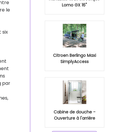
ntre
Lomo GX 16"
re le
 six
Citroen Berlingo Maxi
ent
SimplyAccess
ment
ons
g par
nes,
Cabine de douche -
Ouverture à l'arrière