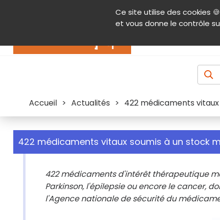
Panneau de gestion des cookies
Ce site utilise des cookies 🍪
Contenu
Aide et accessibilité
Menu pr
et vous donne le contrôle su
Actualités
Accueil
>
Actualités
>
422 médicaments vitaux 
422 médicaments vitaux soumis à un stock m
422 médicaments d'intérêt thérapeutique maj
Parkinson, l'épilepsie ou encore le cancer, d
l'Agence nationale de sécurité du médicame