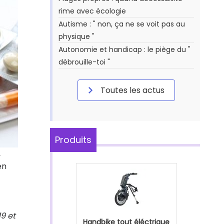
rime avec écologie
Autisme : " non, ça ne se voit pas au
physique "
Autonomie et handicap : le piège du "
débrouille-toi "
Toutes les actus
Produits
,
en
9 et
Handbike tout éléctrique