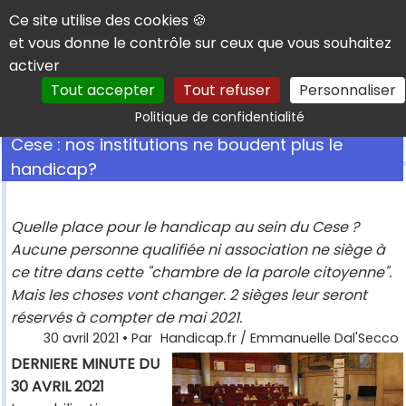
Panneau de gestion des cookies
Ce site utilise des cookies 🍪
et vous donne le contrôle sur ceux que vous souhaitez
activer
Tout accepter
Tout refuser
Personnaliser
Rechercher
Politique de confidentialité
Cese : nos institutions ne boudent plus le
handicap?
Quelle place pour le handicap au sein du Cese ?
Aucune personne qualifiée ni association ne siège à
ce titre dans cette "chambre de la parole citoyenne".
Mais les choses vont changer. 2 sièges leur seront
réservés à compter de mai 2021.
30 avril 2021
• Par
Handicap.fr / Emmanuelle Dal'Secco
DERNIERE MINUTE DU
30 AVRIL 2021