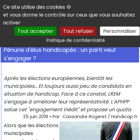
Panneau de gestion des cookies
Ce site utilise des cookies 🍪
et vous donne le contrôle sur ceux que vous souhaitez
activer
Tout accepter
Tout refuser
Personnaliser
Rechercher
Politique de confidentialité
Pénurie d'élus handicapés : un parti veut
s'engager ?
Après les élections européennes, bientôt les
municipales... Et toujours aussi peu de candidats en
situation de handicap. Face à ce constat, LREM
s'engage à améliorer leur représentativité. L'APHPP
salue cet "engagement inédit" et propose un quota.
25 juin 2019
• Par
Cassandre Rogeret / Handicap.fr
Alors que les élections
municipales