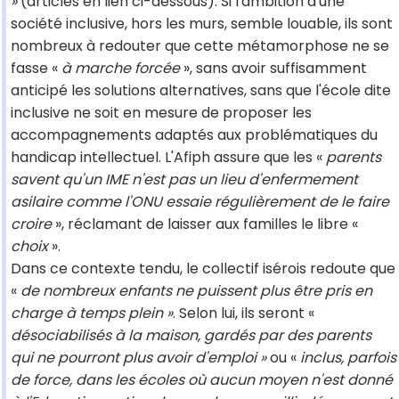
»
(articles en lien ci-dessous). Si l'ambition d'une
société inclusive, hors les murs, semble louable, ils sont
nombreux à redouter que cette métamorphose ne se
fasse «
à marche forcée
», sans avoir suffisamment
anticipé les solutions alternatives, sans que l'école dite
inclusive ne soit en mesure de proposer les
accompagnements adaptés aux problématiques du
handicap intellectuel. L'Afiph assure que les «
parents
savent qu'un IME n'est pas un lieu d'enfermement
asilaire comme l'ONU essaie régulièrement de le faire
croire
», réclamant de laisser aux familles le libre «
choix
».
Dans ce contexte tendu, le collectif isérois redoute que
«
de nombreux enfants ne puissent plus être pris en
charge à temps plein »
. Selon lui, ils seront «
désociabilisés à la maison, gardés par des parents
qui ne pourront plus avoir d'emploi »
ou «
inclus, parfois
de force, dans les écoles où aucun moyen n'est donné