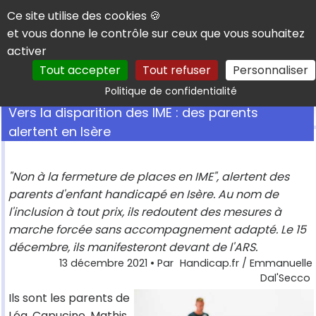
Panneau de gestion des cookies
Ce site utilise des cookies 🍪
et vous donne le contrôle sur ceux que vous souhaitez
activer
Tout accepter
Tout refuser
Personnaliser
Rechercher
Politique de confidentialité
Vers la disparition des IME : des parents
alertent en Isère
"Non à la fermeture de places en IME", alertent des
parents d'enfant handicapé en Isère. Au nom de
l'inclusion à tout prix, ils redoutent des mesures à
marche forcée sans accompagnement adapté. Le 15
décembre, ils manifesteront devant de l'ARS.
13 décembre 2021
• Par
Handicap.fr / Emmanuelle
Dal'Secco
Ils sont les parents de
Léa, Capucine, Mathis,