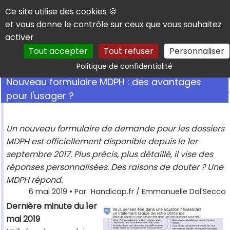
Panneau de gestion des cookies
Ce site utilise des cookies 🍪
et vous donne le contrôle sur ceux que vous souhaitez
activer
Tout accepter
Tout refuser
Personnaliser
Rechercher
Politique de confidentialité
Nouveau formulaire MDPH : des avantages
pour l'usager ?
Un nouveau formulaire de demande pour les dossiers
MDPH est officiellement disponible depuis le 1er
septembre 2017. Plus précis, plus détaillé, il vise des
réponses personnalisées. Des raisons de douter ? Une
MDPH répond.
6 mai 2019
• Par
Handicap.fr / Emmanuelle Dal'Secco
Dernière minute du 1er
mai 2019