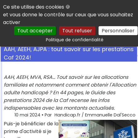
Panneau de gestion des cookies
Ce site utilise des cookies 🍪
et vous donne le contrôle sur ceux que vous souhaitez
activer
Tout accepter
Tout refuser
Personnaliser
Rechercher
Politique de confidentialité
AAH, AEEH, AJPA : tout savoir sur les prestations
Caf 2024!
AAH, AEEH, MVA, RSA... Tout savoir sur les allocations
familiales et notamment comment obtenir l'Allocation
adulte handicapé ? En 44 pages, le Guide des
prestations 2024 de la Caf recense les infos
indispensables avec les montants actualisés.
10 mai 2024
• Par
Handicap.fr / Emmanuelle Dal'Secco
Puis-je bénéficier de la
prime d'activité si je