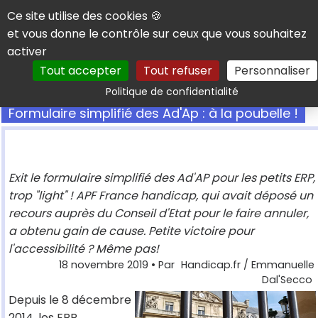
Panneau de gestion des cookies
Ce site utilise des cookies 🍪
et vous donne le contrôle sur ceux que vous souhaitez
activer
Tout accepter
Tout refuser
Personnaliser
Rechercher
Politique de confidentialité
Formulaire simplifié des Ad'Ap : à la poubelle !
Exit le formulaire simplifié des Ad'AP pour les petits ERP,
trop "light" ! APF France handicap, qui avait déposé un
recours auprès du Conseil d'Etat pour le faire annuler,
a obtenu gain de cause. Petite victoire pour
l'accessibilité ? Même pas!
18 novembre 2019
• Par
Handicap.fr / Emmanuelle
Dal'Secco
Depuis le 8 décembre
2014, les
ERP