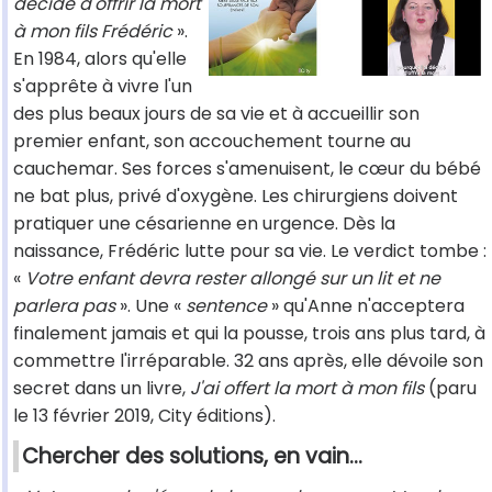
décidé d'offrir la mort
à mon fils Frédéric
».
En 1984, alors qu'elle
s'apprête à vivre l'un
des plus beaux jours de sa vie et à accueillir son
premier enfant, son accouchement tourne au
cauchemar. Ses forces s'amenuisent, le cœur du bébé
ne bat plus, privé d'oxygène. Les chirurgiens doivent
pratiquer une césarienne en urgence. Dès la
naissance, Frédéric lutte pour sa vie. Le verdict tombe :
«
Votre enfant devra rester allongé sur un lit et ne
parlera pas
». Une «
sentence
» qu'Anne n'acceptera
finalement jamais et qui la pousse, trois ans plus tard, à
commettre l'irréparable. 32 ans après, elle dévoile son
secret dans un livre,
J'ai offert la mort à mon fils
(paru
le 13 février 2019, City éditions).
Chercher des solutions, en vain…