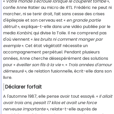
«
Votre monde s'écroule lorsque le couperet tombe
»,
confie Anne Ratier au micro de
RTL
. Frédéric ne peut ni
marcher, ni se tenir droit, fait sans cesse des crises
d'épilepsie et son cerveau est «
en grande partie
détruit
», explique-t-elle dans une vidéo publiée par le
media
Konbini
, qui divise la Toile. Il ne comprend pas
d'où viennent «
les bruits ni comment manger par
exemple
». Cet état végétatif nécessite un
accompagnement perpétuel. Pendant plusieurs
années, Anne cherche désespérément des solutions
pour «
éveiller son fils à la vie
». «
Trois années d'amour
démesuré
», de relation fusionnelle, écrit-elle dans son
livre.
Déclarer forfait
A l'automne 1987, elle pense avoir tout essayé. «
Il allait
avoir trois ans, pesait 17 kilos et avait une force
nerveuse importante
», relate-t-elle auprès de