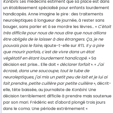
Konbini
. Les médecins estiment que sa place est dans
un établissement spécialisé pour enfants lourdement
handicapés. Anne imagine le pire : des traitements
neuroleptiques à longueur de journée, à rester sans
bouger, sans parler et à se mordre les lèvres… «
C'était
très difficile pour nous de nous dire que nous allions
être obligés de le laisser à des étrangers. Ça, je ne
pouvais pas le faire
, ajoute-t-elle sur
RTL
.
Il y a pire
que mourir parfois, c'est de vivre dans un état
végétatif en étant lourdement handicapé
. » Sa
décision est prise… Elle doit «
déclarer forfait
». «
J'ai
écrasé, dans une soucoupe, tout le tube de
neuroleptiques, j'ai mis un petit peu de lait et je lui ai
fait prendre, petite cuillère par petite cuillère
», décrit-
elle, tête baissée, au journaliste de
Konbini
. Une
décision terriblement difficile à prendre mais soutenue
par son mari. Frédéric est d'abord plongé trois jours
dans le coma. Une période extrêmement «