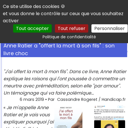
Panneau de gestion des cookies
Ce site utilise des cookies 🍪
et vous donne le contrôle sur ceux que vous souhaitez
activer
Tout accepter
Tout refuser
Personnaliser
Rechercher
Politique de confidentialité
Anne Ratier a "offert la mort à son fils" : son
livre choc
"J'ai offert la mort à mon fils". Dans ce livre, Anne Ratier
explique les raisons qui l'ont poussée à commettre un
meurtre avec préméditation, selon elle "par amour".
Un témoignage qui va faire polémique...
6 mars 2019
• Par
Cassandre Rogeret / Handicap.fr
«
Je m'appelle Anne
Ratier et je vais vous
expliquer pourquoi j'ai