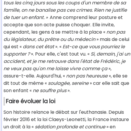
tous les cinq jours sous les coups d'un membre de sa
famille, on ne banalise pas ces crimes. Rien ne justifie
de tuer un enfant. »
Anne comprend leur posture et
accepte que son acte puisse choquer. Elle invite,
cependant, les gens à se mettre à la place «
non pas
du législateur, du prêtre ou du médecin
» mais de celui
qui est «
dans cet état
». «
Est-ce que vous pourriez le
supporter ?
». Pour elle, c'est tout vu. «
Si, demain, j'ai un
accident, et je me retrouve dans l'état de Frédéric, je
ne veux pas qu'on me laisse vivre comme ça
»,
assure-t-elle. Aujourd'hui, «
non pas heureuse
», elle se
dit tout de même «
soulagée, sereine
» car elle sait que
son enfant «
ne souffre plus
».
Faire évoluer la loi
Son histoire relance le débat sur l'euthanasie. Depuis
février 2016 et la loi Claeys-Leonetti, la France instaure
un droit à la «
sédation profonde et continue
» en