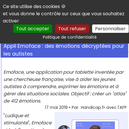
Panneau de gestion des cookies
Ce site utilise des cookies 🍪
et vous donne le contrôle sur ceux que vous souhaitez
activer
Tout accepter
Tout refuser
Personnaliser
Rechercher
Politique de confidentialité
Appli Emoface : des émotions décryptées pour
les autistes
Emoface, une application pour tablette inventée par
une chercheuse française, vise à aider les jeunes
autistes à comprendre, exprimer les émotions et à
gérer des situations sociales. Objectif : créer un "atlas"
de 412 émotions.
17 mai 2019
• Par
Handicap.fr avec l'AFP
"
Ludique et
stimulante
",
Emoface