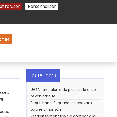
ut refuser
Personnaliser
Gestion des cookies
e
Vidéo
Dossiers
cher
Toute l'actu.
UHSA : une alerte de plus sur la crise
 site
psychiatrique
nt
" Équi-handi " : quand les chevaux
ouvrent l'horizon
Secco
Rétablissement Psy : le contact à la