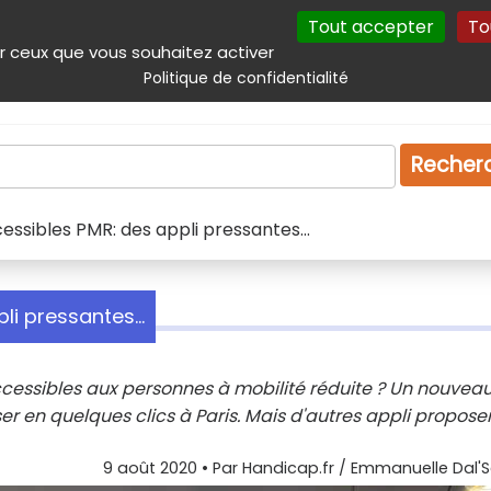
Tout accepter
To
incipal
Navigation complémentaire
Autres services
Plan du site
r ceux que vous souhaitez activer
Politique de confidentialité
Produits & services
Emploi
Droit
Tourism
Recher
essibles PMR: des appli pressantes...
li pressantes...
essibles aux personnes à mobilité réduite ? Un nouveau
ser en quelques clics à Paris. Mais d'autres appli propose
9 août 2020
• Par
Handicap.fr / Emmanuelle Dal'