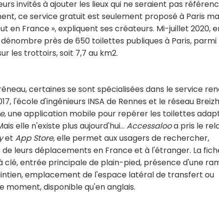
eurs invités à ajouter les lieux qui ne seraient pas référen
ment, ce service gratuit est seulement proposé à Paris ma
 en France », expliquent ses créateurs. Mi-juillet 2020, e
n dénombre près de 650 toilettes publiques à Paris, parmi
 les trottoirs, soit 7,7 au km2.
créneau, certaines se sont spécialisées dans le service re
17, l'école d'ingénieurs INSA de Rennes et le réseau Breiz
e
, une application mobile pour repérer les toilettes adap
ais elle n'existe plus aujourd'hui…
Accessaloo
a pris le rela
y
et
App Store
, elle permet aux usagers de rechercher,
s de leurs déplacements en France et à l'étranger. La fich
 clé, entrée principale de plain-pied, présence d'une r
intien, emplacement de l'espace latéral de transfert ou
 le moment, disponible qu'en anglais.