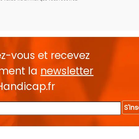
ez-vous et recevez
ement la
newsletter
Handicap.fr
S'ins