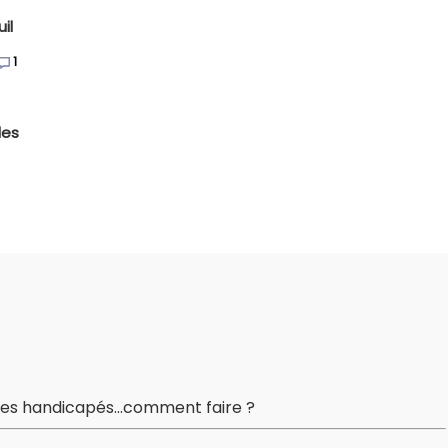
il
1
les
tes handicapés...comment faire ?