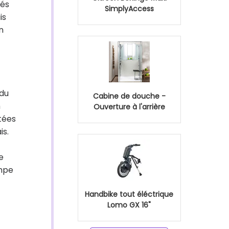
cés
SimplyAccess
is
n
ndu
Cabine de douche -
h
Ouverture à l'arrière
tées
is.
e
ampe
Handbike tout éléctrique
Lomo GX 16"