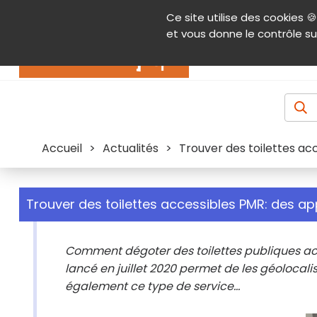
Panneau de gestion des cookies
Ce site utilise des cookies 🍪
Contenu
Aide et accessibilité
Menu pr
et vous donne le contrôle su
Actualités
Accueil
>
Actualités
>
Trouver des toilettes acc
Trouver des toilettes accessibles PMR: des app
Comment dégoter des toilettes publiques acc
lancé en juillet 2020 permet de les géolocali
également ce type de service...