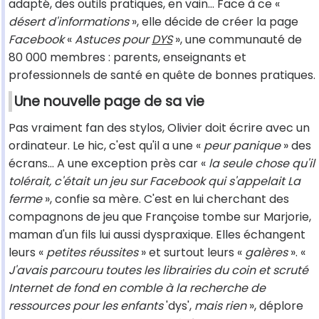
adapté, des outils pratiques, en vain... Face à ce «
désert d'informations
», elle décide de créer la page
Facebook
«
Astuces pour
DYS
», une communauté de
80 000 membres : parents, enseignants et
professionnels de santé en quête de bonnes pratiques.
Une nouvelle page de sa vie
Pas vraiment fan des stylos, Olivier doit écrire avec un
ordinateur. Le hic, c'est qu'il a une «
peur panique
» des
écrans... A une exception près car «
la seule chose qu'il
tolérait, c'était un jeu sur Facebook qui s'appelait La
ferme
», confie sa mère. C'est en lui cherchant des
compagnons de jeu que Françoise tombe sur Marjorie,
maman d'un fils lui aussi dyspraxique. Elles échangent
leurs «
petites réussites
» et surtout leurs «
galères
». «
J'avais parcouru toutes les librairies du coin et scruté
Internet de fond en comble à la recherche de
ressources pour les enfants
'dys',
mais rien
», déplore