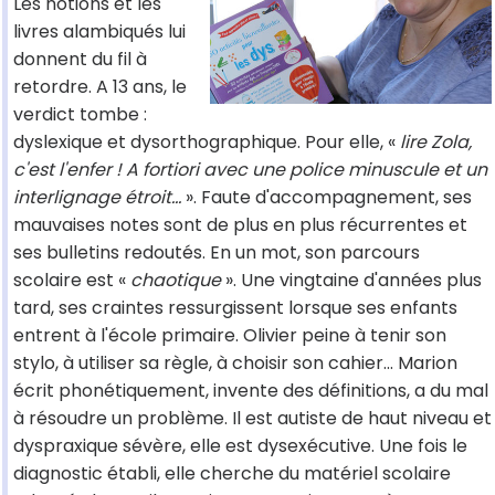
Les notions et les
livres alambiqués lui
donnent du fil à
retordre. A 13 ans, le
verdict tombe :
dyslexique et dysorthographique. Pour elle, «
lire Zola,
c'est l'enfer ! A fortiori avec une police minuscule et un
interlignage étroit...
». Faute d'accompagnement, ses
mauvaises notes sont de plus en plus récurrentes et
ses bulletins redoutés. En un mot, son parcours
scolaire est «
chaotique
». Une vingtaine d'années plus
tard, ses craintes ressurgissent lorsque ses enfants
entrent à l'école primaire. Olivier peine à tenir son
stylo, à utiliser sa règle, à choisir son cahier... Marion
écrit phonétiquement, invente des définitions, a du mal
à résoudre un problème. Il est autiste de haut niveau et
dyspraxique sévère, elle est dysexécutive. Une fois le
diagnostic établi, elle cherche du matériel scolaire