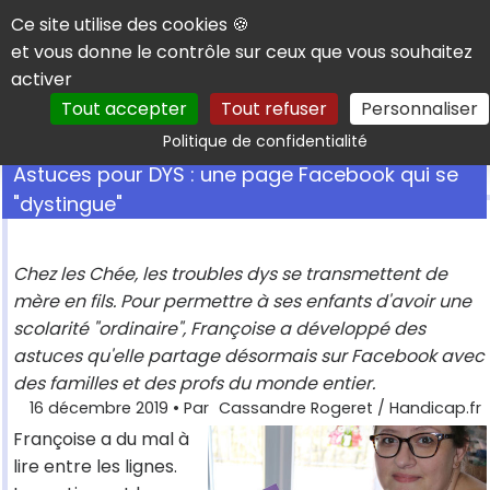
Panneau de gestion des cookies
Ce site utilise des cookies 🍪
et vous donne le contrôle sur ceux que vous souhaitez
activer
Tout accepter
Tout refuser
Personnaliser
Rechercher
Politique de confidentialité
Astuces pour DYS : une page Facebook qui se
"dystingue"
Chez les Chée, les troubles dys se transmettent de
mère en fils. Pour permettre à ses enfants d'avoir une
scolarité "ordinaire", Françoise a développé des
astuces qu'elle partage désormais sur Facebook avec
des familles et des profs du monde entier.
16 décembre 2019
• Par
Cassandre Rogeret / Handicap.fr
Françoise a du mal à
lire entre les lignes.