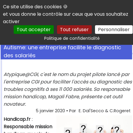
Panneau de gestion des cookies
Ce site utilise des cookies 🍪
et vous donne le contrôle sur ceux que vous souhaitez
activer
Tout accepter
Tout refuser
Personnaliser
Rechercher
Politique de confidentialité
Autisme: une entreprise facilite le diagnostic
des salariés
Atypique@CGI, c'est le nom du projet pilote lancé par
l'entreprise CGI pour faciliter l'accès au diagnostic des
troubles cognitifs à ses 11 000 salariés. Sa responsable
mission handicap, Magali Fabre, présente cet outil
novateur.
5 janvier 2020
• Par
E. Dal'Secco & C.Rogeret
Handicap.fr
:
Responsable mission