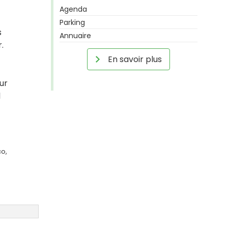
Agenda
Parking
s
Annuaire
.
En savoir plus
ur
l
co,