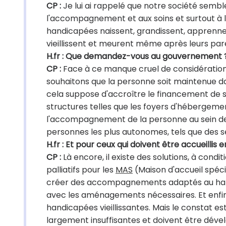
CP :
Je lui ai rappelé que notre société sembl
l'accompagnement et aux soins et surtout à leu
handicapées naissent, grandissent, apprennen
vieillissent et meurent même après leurs pa
H.fr : Que demandez-vous au gouvernement 
CP :
Face à ce manque cruel de considération, 
souhaitons que la personne soit maintenue dan
cela suppose d'accroître le financement de 
structures telles que les foyers d'hébergemen
l'accompagnement de la personne au sein de la
personnes les plus autonomes, tels que des 
H.fr : Et pour ceux qui doivent être accueillis
CP :
Là encore, il existe des solutions, à cond
palliatifs pour les
MAS
(Maison d'accueil spéci
créer des accompagnements adaptés au handi
avec les aménagements nécessaires. Et enfin
handicapées vieillissantes. Mais le constat es
largement insuffisantes et doivent être déve