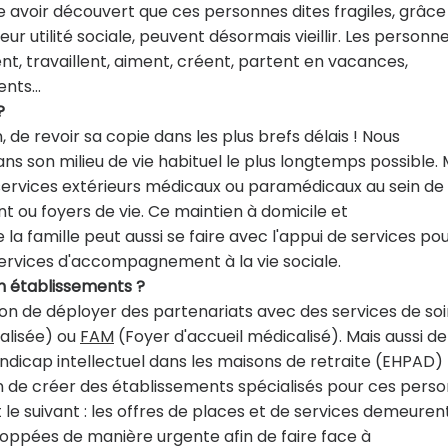
e avoir découvert que ces personnes dites fragiles, grâce
r utilité sociale, peuvent désormais vieillir. Les personn
t, travaillent, aiment, créent, partent en vacances,
rents…
?
de revoir sa copie dans les plus brefs délais ! Nous
s son milieu de vie habituel le plus longtemps possible. 
services extérieurs médicaux ou paramédicaux au sein de
t ou foyers de vie. Ce maintien à domicile et
 famille peut aussi se faire avec l'appui de services pou
services d'accompagnement à la vie sociale.
 en établissements ?
ition de déployer des partenariats avec des services de so
alisée) ou
FAM
(Foyer d'accueil médicalisé). Mais aussi de
cap intellectuel dans les maisons de retraite (EHPAD)
 de créer des établissements spécialisés pour ces pers
t le suivant : les offres de places et de services demeuren
loppées de manière urgente afin de faire face à