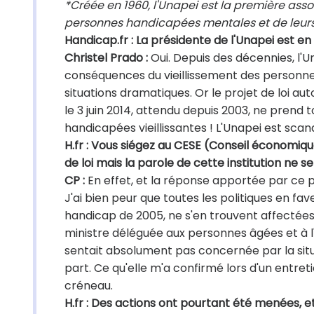
*Créée en 1960, l'Unapei est la première asso
personnes handicapées mentales et de leurs 
Handicap.fr : La présidente de l'Unapei est en
Christel Prado :
Oui. Depuis des décennies, l'U
conséquences du vieillissement des personne
situations dramatiques. Or le projet de loi au
le 3 juin 2014, attendu depuis 2003, ne prend
handicapées vieillissantes ! L'Unapei est scan
H.fr : Vous siégez au CESE (Conseil économiqu
de loi mais la parole de cette institution ne
CP :
En effet, et la réponse apportée par ce 
J'ai bien peur que toutes les politiques en f
handicap de 2005, ne s'en trouvent affectées.
ministre déléguée aux personnes âgées et à l'
sentait absolument pas concernée par la situ
part. Ce qu'elle m'a confirmé lors d'un entret
créneau.
H.fr : Des actions ont pourtant été menées,