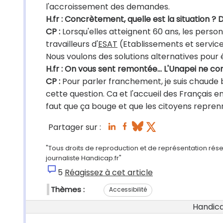
l'accroissement des demandes.
H.fr : Concrètement, quelle est la situation ?
CP :
Lorsqu'elles atteignent 60 ans, les pers
travailleurs d'
ESAT
(Etablissements et services
Nous voulons des solutions alternatives pour 
H.fr : On vous sent remontée… L'Unapei ne co
CP :
Pour parler franchement, je suis chaude bou
cette question. Ca et l'accueil des Français en 
faut que ça bouge et que les citoyens reprenn
Partager sur :
"Tous droits de reproduction et de représentation rés
journaliste Handicap.fr"
5
Réagissez à cet article
Thèmes :
Accessibilité
Handicap