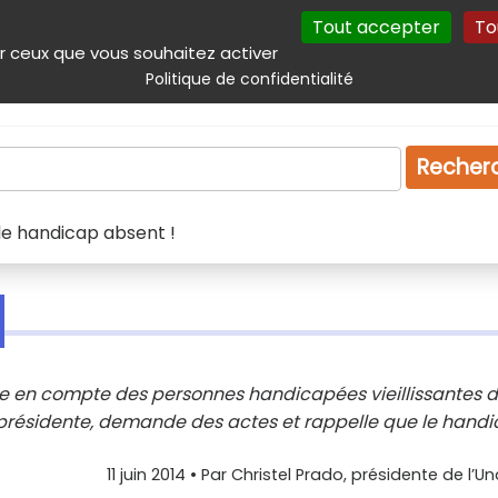
Tout accepter
To
incipal
Navigation complémentaire
Autres services
Plan du site
r ceux que vous souhaitez activer
Politique de confidentialité
Produits & services
Emploi
Droit
Tourism
Recher
 le handicap absent !
ise en compte des personnes handicapées vieillissantes 
sa présidente, demande des actes et rappelle que le hand
11 juin 2014
• Par
Christel Prado, présidente de l’U