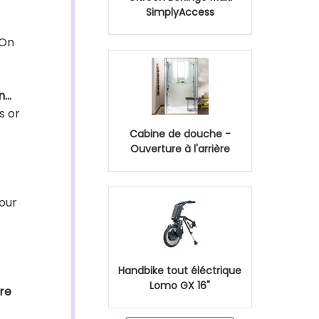
SimplyAccess
 On
on…
s or
Cabine de douche -
Ouverture à l'arrière
jour
Handbike tout éléctrique
Lomo GX 16"
ire