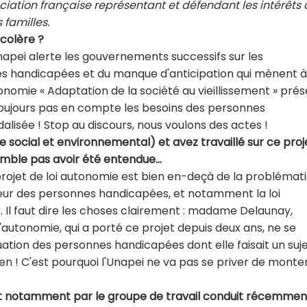
ciation française représentant et défendant les intérêts
familles.
 colère ?
napei alerte les gouvernements successifs sur les
s handicapées et du manque d'anticipation qui mènent à
tonomie « Adaptation de la société au vieillissement » pré
 toujours pas en compte les besoins des personnes
dalisée ! Stop au discours, nous voulons des actes !
e social et environnemental) et avez travaillé sur ce proj
 semble pas avoir été entendue…
projet de loi autonomie est bien en-deçà de la problémati
aveur des personnes handicapées, et notamment la loi
 Il faut dire les choses clairement : madame Delaunay,
autonomie, qui a porté ce projet depuis deux ans, ne se
ation des personnes handicapées dont elle faisait un suje
ien ! C'est pourquoi l'Unapei ne va pas se priver de monte
 et notamment par le groupe de travail conduit récemmen