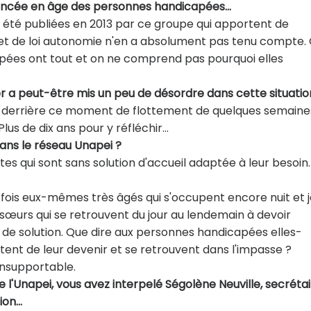
avancée en âge des personnes handicapées…
t été publiées en 2013 par ce groupe qui apportent de
et de loi autonomie n'en a absolument pas tenu compte.
apées ont tout et on ne comprend pas pourquoi elles
ier a peut-être mis un peu de désordre dans cette situati
er derrière ce moment de flottement de quelques semaine
Plus de dix ans pour y réfléchir…
ans le réseau Unapei ?
es qui sont sans solution d'accueil adaptée à leur besoin.
rfois eux-mêmes très âgés qui s'occupent encore nuit et 
t sœurs qui se retrouvent du jour au lendemain à devoir
e de solution. Que dire aux personnes handicapées elles-
tent de leur devenir et se retrouvent dans l'impasse ?
nsupportable.
e l'Unapei, vous avez interpelé Ségolène Neuville, secréta
tion…