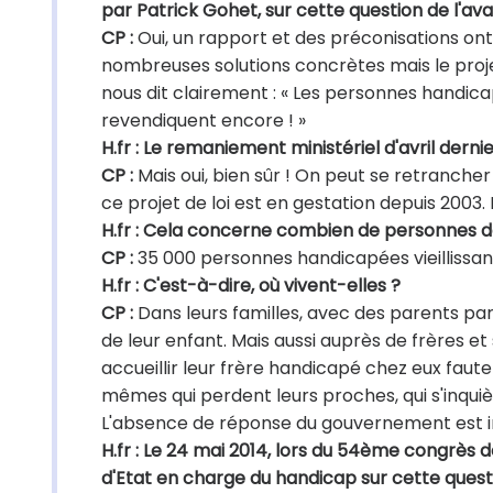
par Patrick Gohet, sur cette question de l'
CP :
Oui, un rapport et des préconisations on
nombreuses solutions concrètes mais le proj
nous dit clairement : « Les personnes handic
revendiquent encore ! »
H.fr : Le remaniement ministériel d'avril dern
CP :
Mais oui, bien sûr ! On peut se retranch
ce projet de loi est en gestation depuis 2003. 
H.fr : Cela concerne combien de personnes d
CP :
35 000 personnes handicapées vieillissant
H.fr : C'est-à-dire, où vivent-elles ?
CP :
Dans leurs familles, avec des parents pa
de leur enfant. Mais aussi auprès de frères e
accueillir leur frère handicapé chez eux faut
mêmes qui perdent leurs proches, qui s'inquiè
L'absence de réponse du gouvernement est i
H.fr : Le 24 mai 2014, lors du 54ème congrès d
d'Etat en charge du handicap sur cette ques