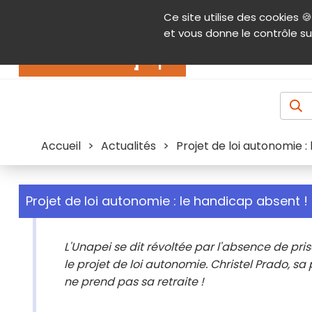
Panneau de gestion des cookies
Ce site utilise des cookies 🍪
Contenu
Aide et accessibilité
Menu pr
et vous donne le contrôle su
Actualités
Accueil
>
Actualités
>
Projet de loi autonomie :
Projet de loi autonomie : le handicap absent !
L'Unapei se dit révoltée par l'absence de pr
le projet de loi autonomie. Christel Prado, 
ne prend pas sa retraite !