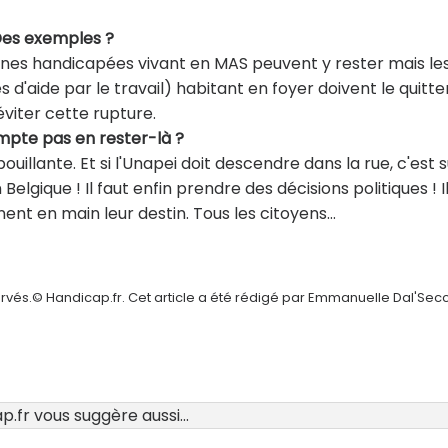
 Des exemples ?
onnes handicapées vivant en MAS peuvent y rester mais le
 d'aide par le travail) habitant en foyer doivent le quitter
éviter cette rupture.
mpte pas en rester-là ?
illante. Et si l'Unapei doit descendre dans la rue, c'est s
Belgique ! Il faut enfin prendre des décisions politiques ! I
ent en main leur destin. Tous les citoyens…
ervés.© Handicap.fr. Cet article a été rédigé par Emmanuelle Dal'Sec
.fr vous suggère aussi...