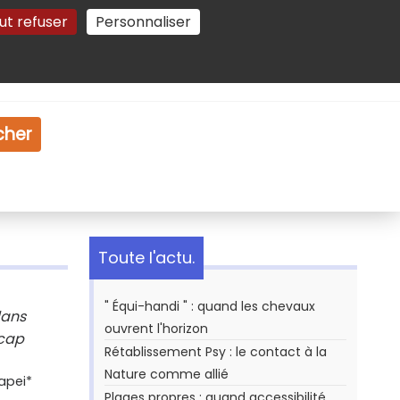
ut refuser
Personnaliser
Gestion des cookies
e
Vidéo
Dossiers
cher
Toute l'actu.
" Équi-handi " : quand les chevaux
dans
ouvrent l'horizon
icap
Rétablissement Psy : le contact à la
Nature comme allié
napei*
Plages propres : quand accessibilité