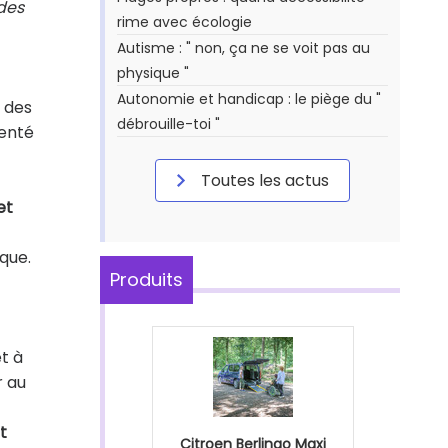
 des
rime avec écologie
Autisme : " non, ça ne se voit pas au
physique "
Autonomie et handicap : le piège du "
 des
débrouille-toi "
senté
Toutes les actus
et
que.
Produits
t à
r au
t
Citroen Berlingo Maxi