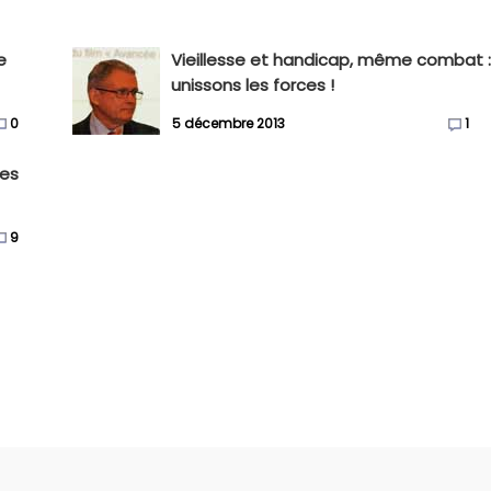
e
Vieillesse et handicap, même combat 
unissons les forces !
0
5 décembre 2013
1
des
9