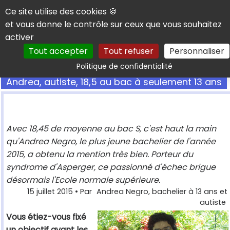
Panneau de gestion des cookies
Ce site utilise des cookies 🍪
et vous donne le contrôle sur ceux que vous souhaitez
activer
Tout accepter
Tout refuser
Personnaliser
Rechercher
Politique de confidentialité
Andrea, autiste, 18,5 au bac à seulement 13 ans
Avec 18,45 de moyenne au bac S, c'est haut la main
qu'Andrea Negro, le plus jeune bachelier de l'année
2015, a obtenu la mention très bien. Porteur du
syndrome d'Asperger, ce passionné d'échec brigue
désormais l'Ecole normale supérieure.
15 juillet 2015
• Par
Andrea Negro, bachelier à 13 ans et
autiste
Vous étiez-vous fixé
un objectif avant les