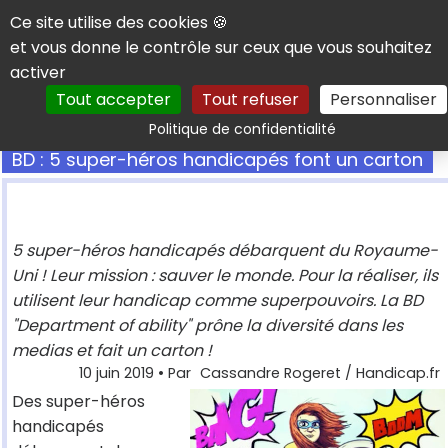
Panneau de gestion des cookies
Ce site utilise des cookies 🍪
et vous donne le contrôle sur ceux que vous souhaitez
activer
Tout accepter
Tout refuser
Personnaliser
Rechercher
Politique de confidentialité
BD : 5 super-héros handicapés font un carton
5 super-héros handicapés débarquent du Royaume-
Uni ! Leur mission : sauver le monde. Pour la réaliser, ils
utilisent leur handicap comme superpouvoirs. La BD
"Department of ability" prône la diversité dans les
medias et fait un carton !
10 juin 2019
• Par
Cassandre Rogeret / Handicap.fr
Des super-héros
handicapés