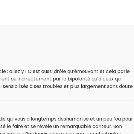
cle : allez y ! C’est aussi drôle qu’émouvant et cela parle
ent ou indirectement par la bipolarité qu’à ceux qui
i sensibilisés à ses troubles et plus largement sans doute
adie qui vous a longtemps déshumanisé et un peu fou pour
osé le faire et se révèle un remarquable conteur. Son
ous habitez Bordeaux courez voir son « confestacle »