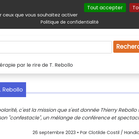
Tout accepter
To
incipal
Navigation complémentaire
Autres services
Plan du site
r ceux que vous souhaitez activer
Politique de confidentialité
Produits & services
Emploi
Droit
Tourism
Recher
érapie par le rire de T. Rebollo
. Rebollo
polarité, c'est la mission que s'est donnée Thierry Rebollo 
on "confestacle", un mélange de conférence et spectac
26 septembre 2023
• Par
Clotilde Costil / Handi