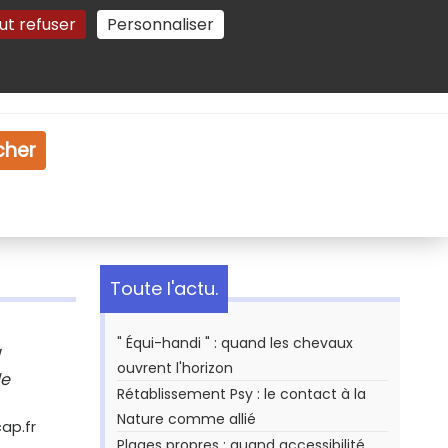
ut refuser
Personnaliser
Gestion des cookies
e
Vidéo
Dossiers
cher
Toute l'actu.
" Équi-handi " : quand les chevaux
!
ouvrent l'horizon
le
Rétablissement Psy : le contact à la
Nature comme allié
cap.fr
Plages propres : quand accessibilité