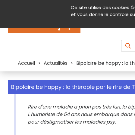
Panneau de gestion des cookies
Ce site utilise des cookies 🍪
Contenu
Aide et accessibilité
Menu pr
et vous donne le contrôle su
Actualités
Accueil
>
Actualités
>
Bipolaire be happy : la th
Bipolaire be happy : la thérapie par le rire de T
Rire d'une maladie a priori pas très fun, la bi
L'humoriste de 54 ans nous embarque dans s
pour déstigmatiser les maladies psy.