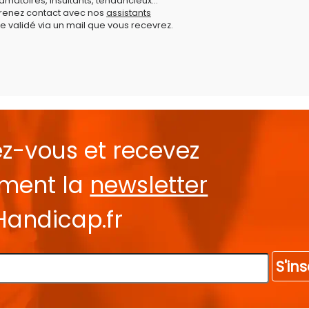
amatoires, insultants, tendancieux...
prenez contact avec nos
assistants
e validé via un mail que vous recevrez.
ez-vous et recevez
ement la
newsletter
Handicap.fr
S'ins