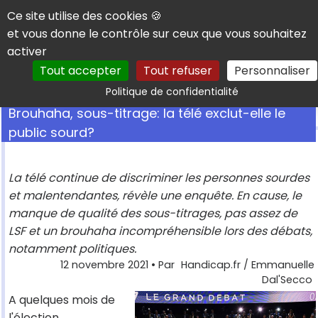
Panneau de gestion des cookies
Ce site utilise des cookies 🍪
et vous donne le contrôle sur ceux que vous souhaitez
activer
Tout accepter
Tout refuser
Personnaliser
Rechercher
Politique de confidentialité
Brouhaha, sous-titrage: la télé exclut-elle le
public sourd?
La télé continue de discriminer les personnes sourdes
et malentendantes, révèle une enquête. En cause, le
manque de qualité des sous-titrages, pas assez de
LSF et un brouhaha incompréhensible lors des débats,
notamment politiques.
12 novembre 2021
• Par
Handicap.fr / Emmanuelle
Dal'Secco
A quelques mois de
l'élection