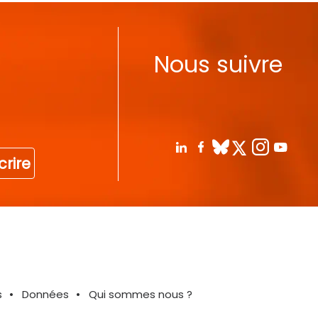
Nous suivre
crire
s
Données
Qui sommes nous ?