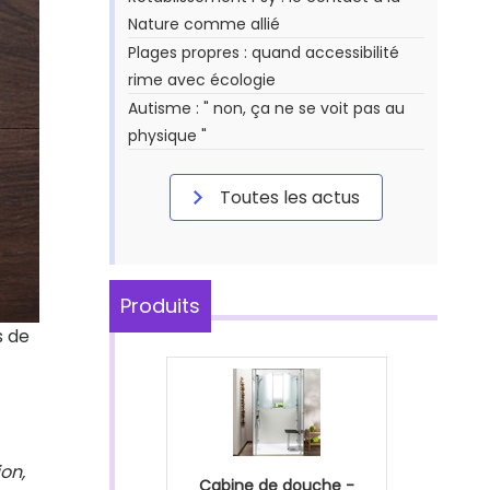
Nature comme allié
Plages propres : quand accessibilité
rime avec écologie
Autisme : " non, ça ne se voit pas au
physique "
Toutes les actus
Produits
s de
on,
Cabine de douche -