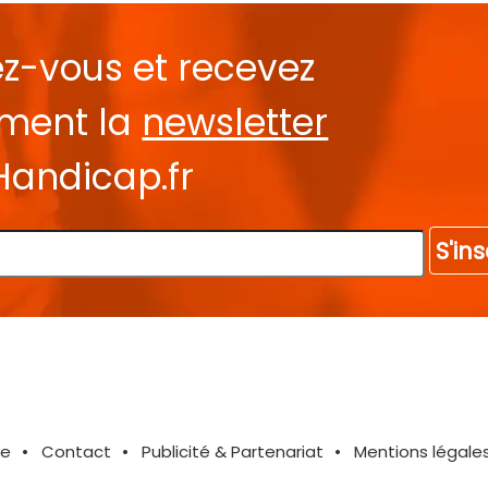
ez-vous et recevez
ement la
newsletter
Handicap.fr
S'ins
te
Contact
Publicité & Partenariat
Mentions légale