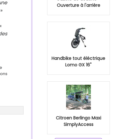
une
Ouverture à l'arrière
»
«
des
Handbike tout éléctrique
Lomo GX 16"
ge
ions
Citroen Berlingo Maxi
SimplyAccess