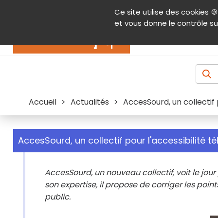
Panneau de gestion des cookies
Ce site utilise des cookies 🍪
Contenu
Aide et accessibilité
Menu pr
et vous donne le contrôle su
Actualités
Accueil
>
Actualités
>
AccesSourd, un collectif 
AccesSourd, un collectif pour l'accessibilité t
AccesSourd, un nouveau collectif, voit le jour
son expertise, il propose de corriger les point
public.