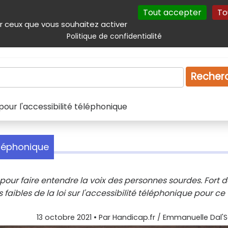
Tout accepter
To
incipal
Navigation complémentaire
Autres services
Plan du site
r ceux que vous souhaitez activer
Politique de confidentialité
Produits & services
Emploi
Droit
Tourism
Recher
pour l'accessibilité téléphonique
éléphonique
 pour faire entendre la voix des personnes sourdes. Fort 
s faibles de la loi sur l'accessibilité téléphonique pour ce
13 octobre 2021
• Par
Handicap.fr / Emmanuelle Dal'