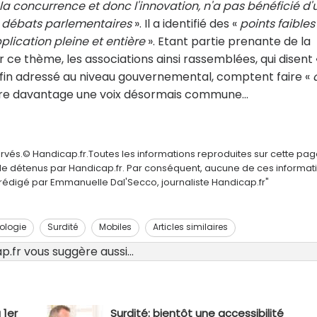
la concurrence et donc l'innovation, n'a pas bénéficié d'
 débats parlementaires
». Il a identifié des «
points faibles
plication pleine et entière
». Etant partie prenante de la
ce thème, les associations ainsi rassemblées, qui disent 
nfin adressé au niveau gouvernemental, comptent faire «
re davantage une voix désormais commune...
ervés.© Handicap.fr.Toutes les informations reproduites sur cette pa
elle détenus par Handicap.fr. Par conséquent, aucune de ces informat
é rédigé par Emmanuelle Dal'Secco, journaliste Handicap.fr"
ologie
Surdité
Mobiles
Articles similaires
.fr vous suggère aussi...
 1er
Surdité: bientôt une accessibilité