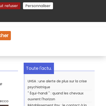
ut refuser
Personnaliser
Gestion des cookies
e
Vidéo
Dossiers
cher
Toute l'actu.
UHSA : une alerte de plus sur la crise
de
psychiatrique
" Équi-handi " : quand les chevaux
ouvrent l'horizon
Secco
Rétablissement Psy : le contact à la