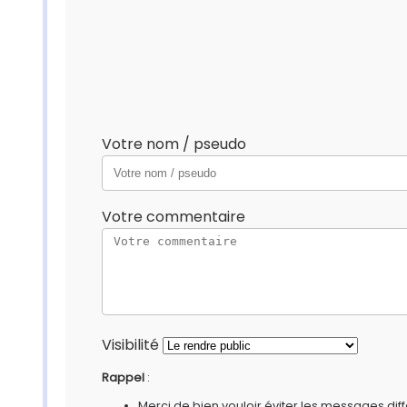
Votre nom / pseudo
Votre commentaire
Visibilité
Rappel
:
Merci de bien vouloir éviter les messages diff