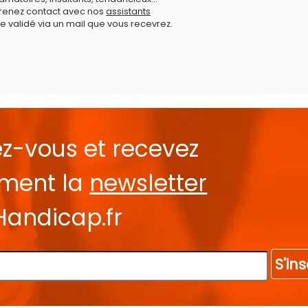
prenez contact avec nos
assistants
e validé via un mail que vous recevrez.
ez-vous et recevez
ement la
newsletter
Handicap.fr
S'ins