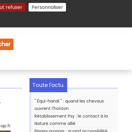
ut refuser
Personnaliser
Gestion des cookies
e
Vidéo
Dossiers
cher
Toute l'actu.
" Équi-handi " : quand les chevaux
ouvrent l'horizon
Rétablissement Psy : le contact à la
Nature comme allié
cap.fr
Plages propres : quand accessibilité