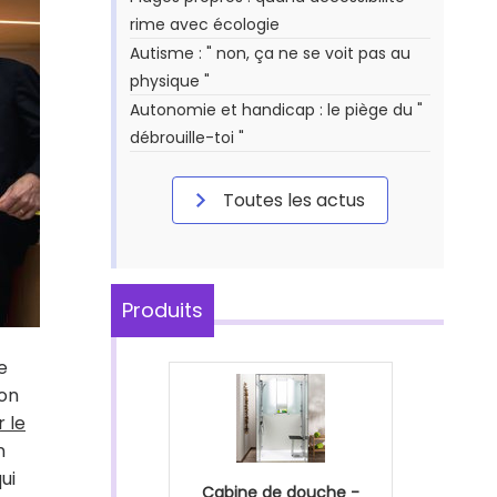
rime avec écologie
Autisme : " non, ça ne se voit pas au
physique "
Autonomie et handicap : le piège du "
débrouille-toi "
Toutes les actus
Produits
e
ion
 le
n
ui
Cabine de douche -