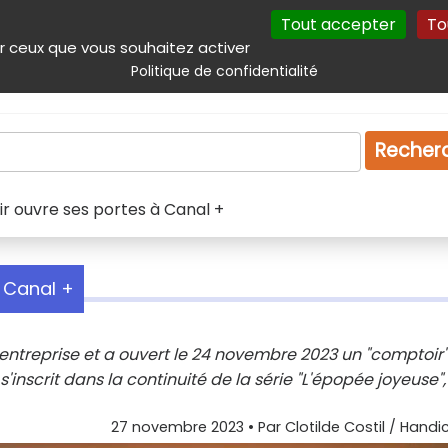
Tout accepter
To
incipal
Navigation complémentaire
Autres services
Plan du site
r ceux que vous souhaitez activer
Politique de confidentialité
Produits & services
Emploi
Droit
Tourism
Recher
r ouvre ses portes à Canal +
 Canal +
entreprise et a ouvert le 24 novembre 2023 un "comptoir"
s'inscrit dans la continuité de la série "L'épopée joyeuse",
27 novembre 2023
• Par
Clotilde Costil / Handi