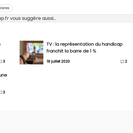
laires
.fr vous suggère aussi...
s
TV : la représentation du handicap
franchit la barre de 1 %
3
19 juillet 2023
2
une
3