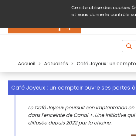
Panneau de gestion des cookies
Ce site utilise des cookies 🍪
Contenu
Aide et accessibilité
Menu pr
et vous donne le contrôle su
Actualités
Accueil
>
Actualités
>
Café Joyeux : un comptoi
Café Joyeux : un comptoir ouvre ses portes à
Le Café Joyeux poursuit son implantation en 
dans l'enceinte de Canal +. Une initiative qui 
diffusée depuis 2022 par la chaîne.