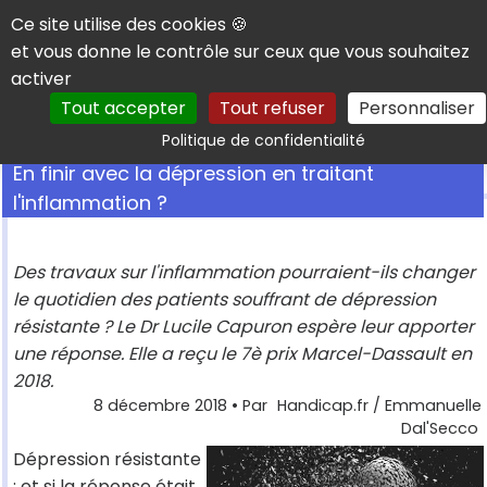
Panneau de gestion des cookies
Ce site utilise des cookies 🍪
et vous donne le contrôle sur ceux que vous souhaitez
activer
Tout accepter
Tout refuser
Personnaliser
Rechercher
Politique de confidentialité
En finir avec la dépression en traitant
l'inflammation ?
Des travaux sur l'inflammation pourraient-ils changer
le quotidien des patients souffrant de dépression
résistante ? Le Dr Lucile Capuron espère leur apporter
une réponse. Elle a reçu le 7è prix Marcel-Dassault en
2018.
8 décembre 2018
• Par
Handicap.fr / Emmanuelle
Dal'Secco
Dépression résistante
: et si la réponse était