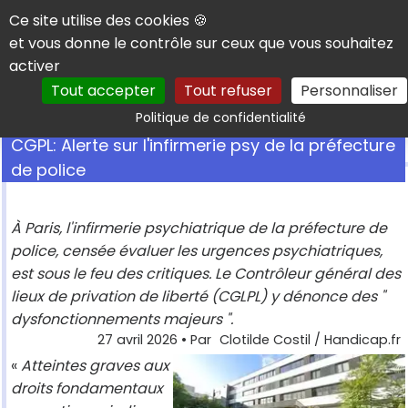
Panneau de gestion des cookies
Ce site utilise des cookies 🍪
et vous donne le contrôle sur ceux que vous souhaitez
activer
Tout accepter
Tout refuser
Personnaliser
Rechercher
Politique de confidentialité
CGPL: Alerte sur l'infirmerie psy de la préfecture
de police
À Paris, l'infirmerie psychiatrique de la préfecture de
police, censée évaluer les urgences psychiatriques,
est sous le feu des critiques. Le Contrôleur général des
lieux de privation de liberté (CGLPL) y dénonce des "
dysfonctionnements majeurs ".
27 avril 2026
• Par
Clotilde Costil / Handicap.fr
«
Atteintes graves aux
droits fondamentaux