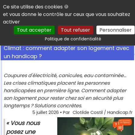
Panneau de gestion des cookies
Ce site utilise des cookies 🍪
et vous donne le contrôle sur ceux que vous souhaitez
activer
Tout accepter
Tout refuser
Personnaliser
Rechercher
Politique de confidentialité
Climat : comment adapter son logement avec
un handicap ?
Coupures d'électricité, canicules, eau contaminée...
Les crises climatiques placent les personnes
handicapées en première ligne. Comment adapter
son logement pour rester chez soi en sécurité plus
longtemps ? Solutions concrètes.
5 juillet 2026
• Par
Clotilde Costil / Handicap.fr
« Vous nous
posez une