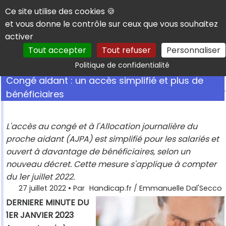
Panneau de gestion des cookies
Ce site utilise des cookies 🍪
et vous donne le contrôle sur ceux que vous souhaitez
activer
Tout accepter
Tout refuser
Personnaliser
Rechercher
Politique de confidentialité
Congé aidant : un accès simplifié et plus de
bénéficiaires
L'accès au congé et à l'Allocation journalière du
proche aidant (AJPA) est simplifié pour les salariés et
ouvert à davantage de bénéficiaires, selon un
nouveau décret. Cette mesure s'applique à compter
du 1er juillet 2022.
27 juillet 2022
• Par
Handicap.fr / Emmanuelle Dal'Secco
DERNIERE MINUTE DU
1ER JANVIER 2023