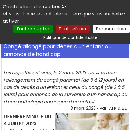
Panneau de gestion des cookies
Ce site utilise des cookies 🍪
et vous donne le contrôle sur ceux que vous souhaitez
activer
Tout accepter
Tout refuser
Personnaliser
Rechercher
Politique de confidentialité
Congé allongé pour décès d'un enfant ou
annonce de handicap
Les députés ont voté, le 2 mars 2023, deux textes :
l'allongement du congé parental (de 5 à 12 jours) en
cas de décès d'un enfant et celui du congé (de 2 à 5
jours) pour annonce de la survenue d'un handicap ou
d'une pathologie chronique d'un enfant.
3 mars 2023
• Par
AFP & E.D
DERNIERE MINUTE DU
4 JUILLET 2023