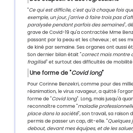
"
Ce qui est difficile, c'est qu'à chaque fois q
exemple, un jour, j'arrive à faire trois pas d'a
paralysée pendant parfois des semaines
", d
grave de Covid-19 qu'a contractée Mme Benzek
passant par la peau et les cheveux ; et ses m
de kiné par semaine. Ses organes ont aussi ét
Son dernier bilan était "
correct mais montre d
fragilisé
" et surtout des difficultés de mobilité
Une forme de "
Covid long
"
Pour Corinne Benzekri, comme pour des millie
réanimation, le virus ravageur, a quitté l'or
forme de "
Covid long
". Long, mais jusqu'à qua
reconnaître comme "
maladie professionnell
place dans la société
", son travail, sa raison 
permis de passer un cap, dit-elle. "
Quelques j
debout, devant mes équipes, et de les saluer