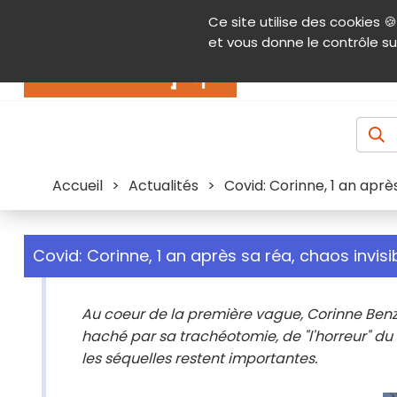
Panneau de gestion des cookies
Ce site utilise des cookies 🍪
Contenu
Aide et accessibilité
Menu pr
et vous donne le contrôle su
Actualités
Accueil
>
Actualités
>
Covid: Corinne, 1 an aprè
Covid: Corinne, 1 an après sa réa, chaos invis
Au coeur de la première vague, Corinne Benze
haché par sa trachéotomie, de "l'horreur" du 
les séquelles restent importantes.