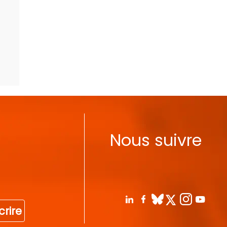
Nous suivre
crire