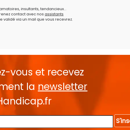
amatoires, insultants, tendancieux...
prenez contact avec nos
assistants
e validé via un mail que vous recevrez.
ez-vous et recevez
ement la
newsletter
Handicap.fr
S'ins