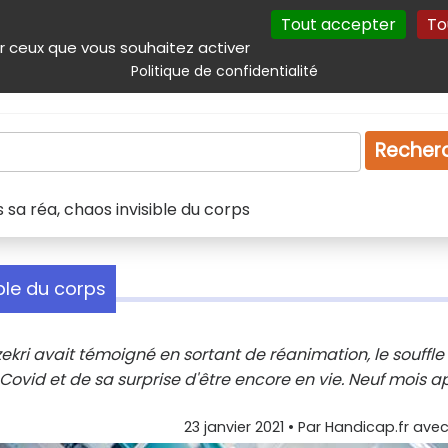
Tout accepter
To
incipal
Navigation complémentaire
Autres services
Plan du site
r ceux que vous souhaitez activer
Politique de confidentialité
Produits & services
Emploi
Droit
Tourism
Recher
s sa réa, chaos invisible du corps
ible du corps
kri avait témoigné en sortant de réanimation, le souffle
Covid et de sa surprise d'être encore en vie. Neuf mois ap
23 janvier 2021
• Par
Handicap.fr avec 