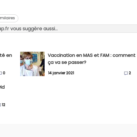
imilaires
.fr vous suggère aussi...
pté en
Vaccination en MAS et FAM : comment
ça va se passer?
0
14 janvier 2021
2
vid
12