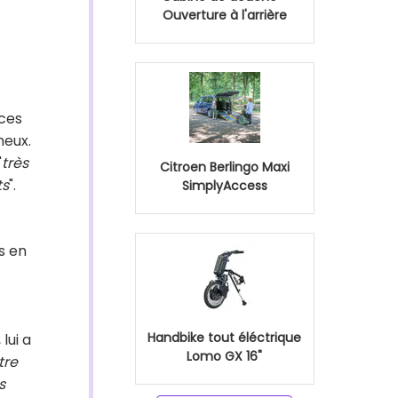
Ouverture à l'arrière
nces
neux.
"
très
Citroen Berlingo Maxi
ts
".
SimplyAccess
s en
Handbike tout éléctrique
 lui a
Lomo GX 16"
tre
s