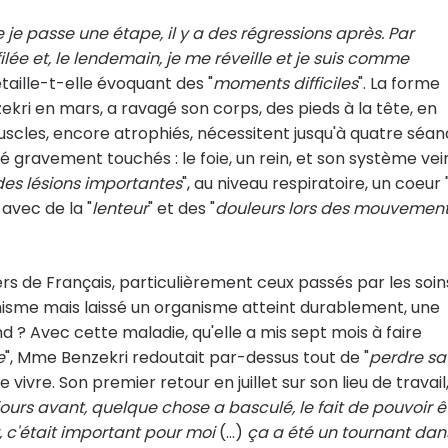
ue je passe une étape, il y a des régressions après. Par
ffilée et, le lendemain, je me réveille et je suis comme
étaille-t-elle évoquant des "
moments difficiles
". La forme
ri en mars, a ravagé son corps, des pieds à la tête, en
uscles, encore atrophiés, nécessitent jusqu'à quatre séa
é gravement touchés : le foie, un rein, et son système vei
es lésions importantes
", au niveau respiratoire, un coeur 
 avec de la "
lenteur
" et des "
douleurs lors des mouvemen
rs de Français, particulièrement ceux passés par les soin
ganisme mais laissé un organisme atteint durablement, une
nd ? Avec cette maladie, qu'elle a mis sept mois à faire
e
", Mme Benzekri redoutait par-dessus tout de "
perdre sa
de vivre. Son premier retour en juillet sur son lieu de travail,
ours avant, quelque chose a basculé, le fait de pouvoir ê
, c'était important pour moi
(...)
ça a été un tournant dan