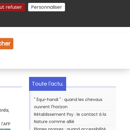
ut refuser
Personnaliser
Gestion des cookies
e
Vidéo
Dossiers
cher
Toute l'actu.
" Équi-handi " : quand les chevaux
ouvrent l'horizon
rès,
Rétablissement Psy : le contact à la
Nature comme allié
l'AFP
Plages propres : quand accessibilité