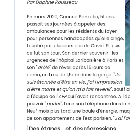
Par Daphne Rousseau
En mars 2020, Corinne Benzekri, 51 ans,
passait ses journées à appeler des
ambulances pour les résidents du foyer
pour personnes handicapées qu'elle dirige,
touché par plusieurs cas de Covid. Et puis
ce fut son tour. Son dernier souvenir : les
urgences de l'hôpital Lariboisière à Paris et
son "
drôle
" de réveil après 15 jours de
coma, un trou de 1,5cm dans la gorge. "
Je
suis étonnée d'être en vie, j'ai l'impression
d'être morte et qu'on m'a fait revenir
", souff
à l'équipe de l'
AFP
qui l'avait rencontrée. A l
pouvoir "
parler
", tenir son téléphone dans la 
Neuf mois plus tard, une boule d'énergie, maqu
de son appartement de l'est parisien. "
J'ai l'
Des étapes… et des régressions