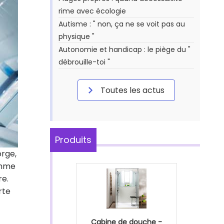
rime avec écologie
Autisme : " non, ça ne se voit pas au
physique "
Autonomie et handicap : le piège du "
débrouille-toi "
Toutes les actus
Produits
orge,
omme
re.
rte
Cabine de douche -