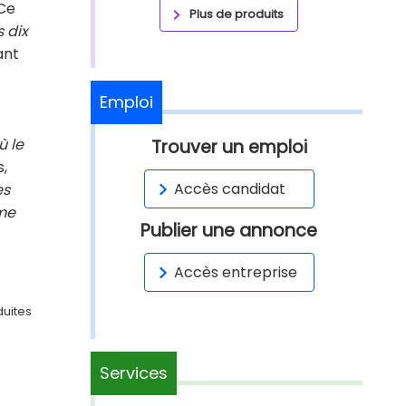
 Ce
Plus de produits
 dix
ant
Emploi
ù le
Trouver un emploi
s,
Accès candidat
es
 me
Publier une annonce
Accès entreprise
duites
Services