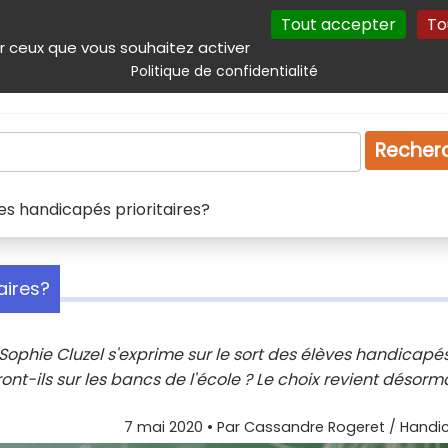
Tout accepter
To
incipal
Navigation complémentaire
Autres services
Plan du site
r ceux que vous souhaitez activer
Politique de confidentialité
Produits & services
Emploi
Droit
Tourism
Recher
ves handicapés prioritaires?
aires?
Sophie Cluzel s'exprime sur le sort des élèves handicapés
ront-ils sur les bancs de l'école ? Le choix revient désorm
7 mai 2020
• Par
Cassandre Rogeret / Handic