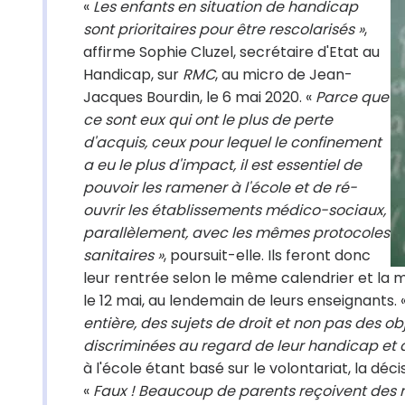
«
Les enfants en situation de handicap
sont prioritaires pour être rescolarisés »
,
affirme Sophie Cluzel, secrétaire d'Etat au
Handicap, sur
RMC
, au micro de Jean-
Jacques Bourdin, le 6 mai 2020. «
Parce que
ce sont eux qui ont le plus de perte
d'acquis, ceux pour lequel le confinement
a eu le plus d'impact, il est essentiel de
pouvoir les ramener à l'école et de ré-
ouvrir les établissements médico-sociaux,
parallèlement, avec les mêmes protocoles
sanitaires »
, poursuit-elle. Ils feront donc
leur rentrée selon le même calendrier et la 
le 12 mai, au lendemain de leurs enseignants. 
entière, des sujets de droit et non pas des obj
discriminées au regard de leur handicap et 
à l'école étant basé sur le volontariat, la déc
«
Faux ! Beaucoup de parents reçoivent des ma