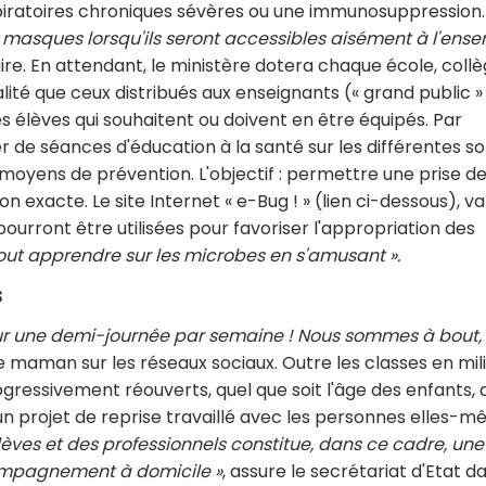
ratoires chroniques sévères ou une immunosuppression.
 masques lorsqu'ils seront accessibles aisément à l'ens
ire. En attendant, le ministère dotera chaque école, colle
té que ceux distribués aux enseignants (« grand public »
s élèves qui souhaitent ou doivent en être équipés. Par
er de séances d'éducation à la santé sur les différentes s
moyens de prévention. L'objectif : permettre une prise d
 exacte. Le site Internet « e-Bug ! » (lien ci-dessous), val
ourront être utilisées pour favoriser l'appropriation des
out apprendre sur les microbes en s'amusant ».
s
our une demi-journée par semaine ! Nous sommes à bout,
e maman sur les réseaux sociaux. Outre les classes en mil
gressivement réouverts, quel que soit l'âge des enfants,
 un projet de reprise travaillé avec les personnes elles-
lèves et des professionnels constitue, dans ce cadre, une
compagnement à domicile »
, assure le secrétariat d'Etat d