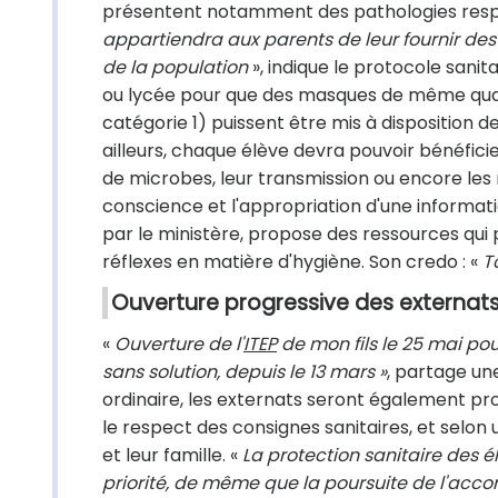
présentent notamment des pathologies respi
appartiendra aux parents de leur fournir des
de la population
», indique le protocole sanita
ou lycée pour que des masques de même quali
catégorie 1) puissent être mis à disposition de
ailleurs, chaque élève devra pouvoir bénéfici
de microbes, leur transmission ou encore les 
conscience et l'appropriation d'une information
par le ministère, propose des ressources qui p
réflexes en matière d'hygiène. Son credo : «
T
Ouverture progressive des externat
«
Ouverture de l'
ITEP
de mon fils le 25 mai p
sans solution, depuis le 13 mars »
, partage un
ordinaire, les externats seront également pro
le respect des consignes sanitaires, et selon
et leur famille. «
La protection sanitaire des é
priorité, de même que la poursuite de l'ac