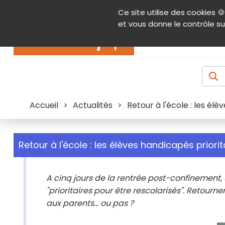
Panneau de gestion des cookies
Ce site utilise des cookies 🍪
Contenu
Aide et accessibilité
Menu pr
et vous donne le contrôle su
Actualités
Accueil
>
Actualités
>
Retour à l'école : les élè
Retour à l'école : les élèves handicapés priorit
A cinq jours de la rentrée post-confinement, 
"prioritaires pour être rescolarisés". Retourne
aux parents... ou pas ?