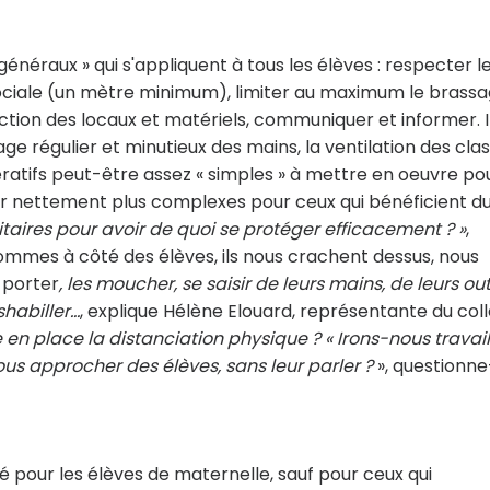
généraux » qui s'appliquent à tous les élèves : respecter l
 sociale (un mètre minimum), limiter au maximum le brass
ection des locaux et matériels, communiquer et informer. I
 régulier et minutieux des mains, la ventilation des clas
ratifs peut-être assez « simples » à mettre en oeuvre pou
ir nettement plus complexes pour ceux qui bénéficient d
ritaires pour avoir de quoi se protéger efficacement ? »
,
sommes à côté des élèves, ils nous crachent dessus, nous
 porter
, les moucher, se saisir de leurs mains, de leurs outi
shabiller…
, explique Hélène Elouard, représentante du coll
en place la distanciation physique ? « Irons-nous travail
us approcher des élèves, sans leur parler ?
», questionne
é pour les élèves de maternelle, sauf pour ceux qui