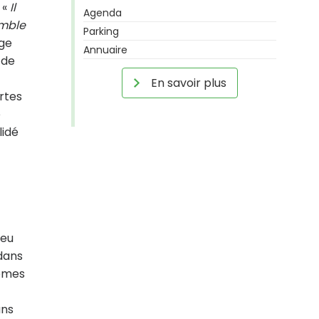
 «
Il
Agenda
emble
Parking
̀ge
Annuaire
 de
En savoir plus
ortes
e
idé
ieu
 dans
mêmes
ans