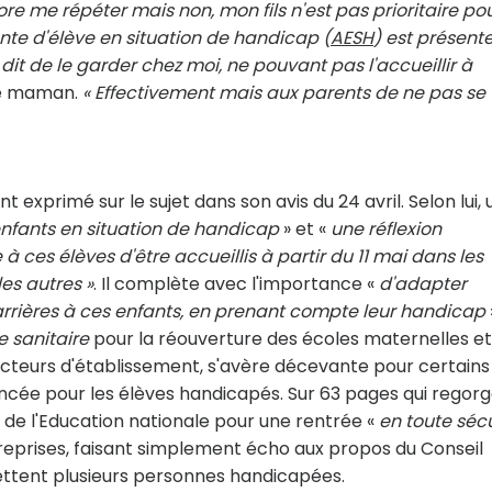
ore me répéter mais non, mon fils n'est pas prioritaire po
te d'élève en situation de handicap (
AESH
) est présente
dit de le garder chez moi, ne pouvant pas l'accueillir à
ne maman.
« Effectivement mais aux parents de ne pas se
t exprimé sur le sujet dans son avis du 24 avril. Selon lui,
 enfants en situation de handicap
» et «
une réflexion
 ces élèves d'être accueillis à partir du 11 mai dans les
es autres »
. Il complète avec l'importance «
d'adapter
barrières à ces enfants, en prenant compte leur handicap
e sanitaire
pour la réouverture des écoles maternelles et
ecteurs d'établissement, s'avère décevante pour certains
ncée pour les élèves handicapés. Sur 63 pages qui regor
 de l'Education nationale pour une rentrée «
en toute sécu
 reprises, faisant simplement écho aux propos du Conseil
ettent plusieurs personnes handicapées.