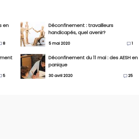
s en
Déconfinement : travailleurs
handicapés, quel avenir?
8
5 mai 2020
1
nement
Déconfinement du 11 mai : des AESH en
panique
5
30 avril 2020
25