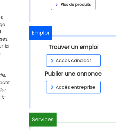
Plus de produits
es
age
l
Emploi
ses,
r la
Trouver un emploi
u
Accès candidat
Publier une annonce
ls,
ectif
Accès entreprise
ler
-t-
Services