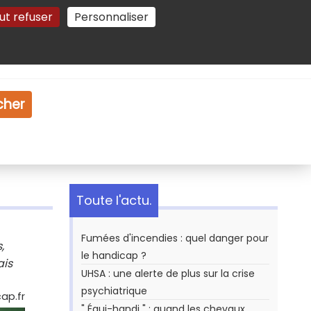
ut refuser
Personnaliser
Gestion des cookies
e
Vidéo
Dossiers
cher
Toute l'actu.
Fumées d'incendies : quel danger pour
,
le handicap ?
ais
UHSA : une alerte de plus sur la crise
psychiatrique
ap.fr
" Équi-handi " : quand les chevaux