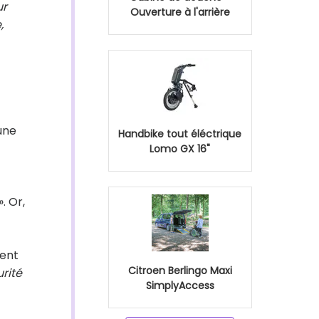
ur
Ouverture à l'arrière
,
 une
Handbike tout éléctrique
Lomo GX 16"
». Or,
gent
Citroen Berlingo Maxi
rité
SimplyAccess