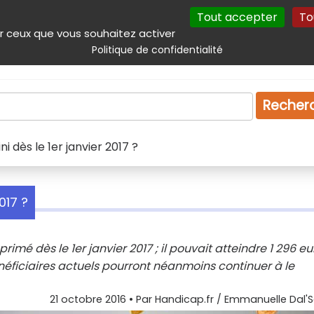
Tout accepter
To
incipal
Navigation complémentaire
Autres services
Plan du site
r ceux que vous souhaitez activer
Politique de confidentialité
Produits & services
Emploi
Droit
Tourism
Recher
ni dès le 1er janvier 2017 ?
017 ?
rimé dès le 1er janvier 2017 ; il pouvait atteindre 1 296 eu
énéficiaires actuels pourront néanmoins continuer à le
21 octobre 2016
• Par
Handicap.fr / Emmanuelle Dal'