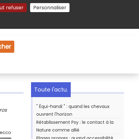
ut refuser
Personnaliser
Gestion des cookies
e
Vidéo
Dossiers
cher
Toute l'actu.
" Équi-handi " : quand les chevaux
ros
ouvrent l'horizon
Rétablissement Psy : le contact à la
Nature comme allié
Secco
Plages propres : quand accessibilité