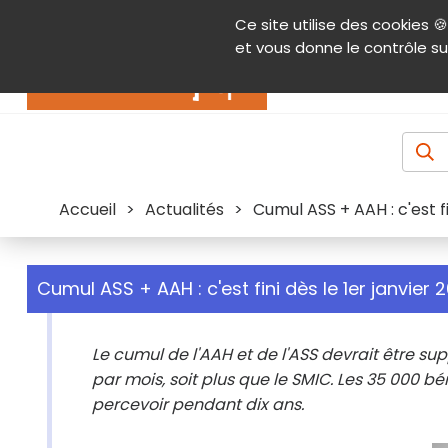
Panneau de gestion des cookies
Ce site utilise des cookies 🍪
Contenu
Aide et accessibilité
Menu pr
et vous donne le contrôle su
Actualités
Accueil
>
Actualités
>
Cumul ASS + AAH : c'est fi
Cumul ASS + AAH : c'est fini dès le 1er janvier 2
Le cumul de l'AAH et de l'ASS devrait être supp
par mois, soit plus que le SMIC. Les 35 000 b
percevoir pendant dix ans.