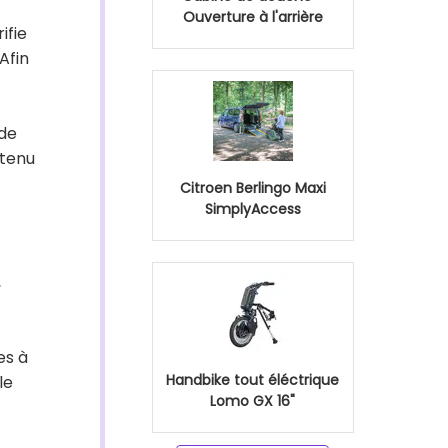
Ouverture à l'arrière
ifie
 Afin
 de
ntenu
Citroen Berlingo Maxi
SimplyAccess
,
es à
Handbike tout éléctrique
le
Lomo GX 16"