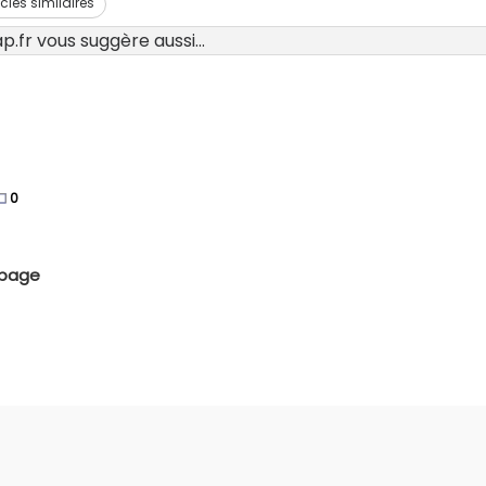
icles similaires
.fr vous suggère aussi...
0
e page