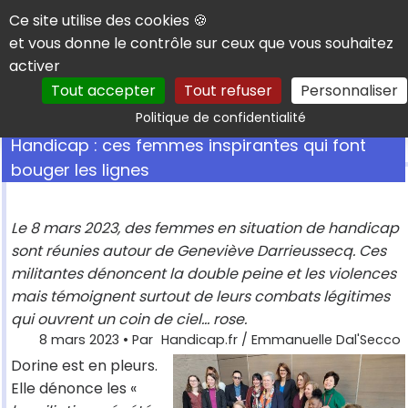
Panneau de gestion des cookies
Ce site utilise des cookies 🍪
et vous donne le contrôle sur ceux que vous souhaitez
activer
Tout accepter
Tout refuser
Personnaliser
Rechercher
Politique de confidentialité
Handicap : ces femmes inspirantes qui font
bouger les lignes
Le 8 mars 2023, des femmes en situation de handicap
sont réunies autour de Geneviève Darrieussecq. Ces
militantes dénoncent la double peine et les violences
mais témoignent surtout de leurs combats légitimes
qui ouvrent un coin de ciel... rose.
8 mars 2023
• Par
Handicap.fr / Emmanuelle Dal'Secco
Dorine est en pleurs.
Elle dénonce les «