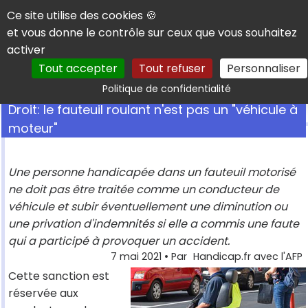
Panneau de gestion des cookies
Ce site utilise des cookies 🍪
et vous donne le contrôle sur ceux que vous souhaitez
activer
Tout accepter
Tout refuser
Personnaliser
Rechercher
Politique de confidentialité
Droit: le fauteuil roulant n'est pas un "véhicule à
moteur"
Une personne handicapée dans un fauteuil motorisé
ne doit pas être traitée comme un conducteur de
véhicule et subir éventuellement une diminution ou
une privation d'indemnités si elle a commis une faute
qui a participé à provoquer un accident.
7 mai 2021
• Par
Handicap.fr avec l'AFP
Cette sanction est
réservée aux