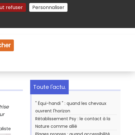
ut refuser
Personnaliser
Gestion des cookies
e
Vidéo
Dossiers
cher
Toute l'actu.
" Équi-handi " : quand les chevaux
rise
ouvrent l'horizon
ur
Rétablissement Psy : le contact à la
Nature comme allié
aliste
Plages propres : quand accessibilité