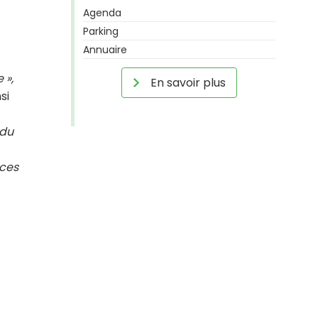
Agenda
Parking
Annuaire
 »,
En savoir plus
si
 du
nces