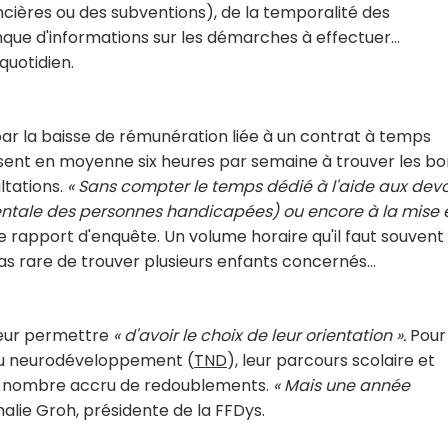
ancières ou des subventions), de la temporalité des
nque d'informations sur les démarches à effectuer…
quotidien.
ar la baisse de rémunération liée à un contrat à temps
assent en moyenne six heures par semaine à trouver les b
ltations.
« Sans compter le temps dédié à l'aide aux devo
tale des personnes handicapées) ou encore à la mise 
e rapport d'enquête. Un volume horaire qu'il faut souvent
st pas rare de trouver plusieurs enfants concernés…
 leur permettre
« d'avoir le choix de leur orientation ».
Pour 
 du neurodéveloppement (
TND
), leur parcours scolaire et
n nombre accru de redoublements.
« Mais une année
alie Groh, présidente de la FFDys.