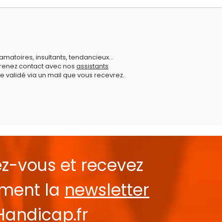
amatoires, insultants, tendancieux...
prenez contact avec nos
assistants
e validé via un mail que vous recevrez.
ez-vous et recevez
ement la
newsletter
Handicap.fr