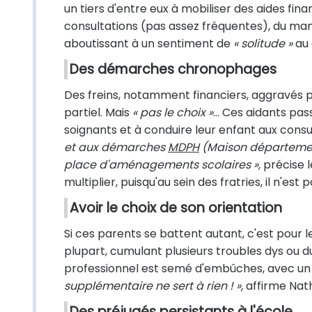
un tiers d'entre eux à mobiliser des aides fin
consultations (pas assez fréquentes), du ma
aboutissant à un sentiment de
« solitude »
au 
Des démarches chronophages
Des freins, notamment financiers, aggravés p
partiel. Mais
« pas le choix »
... Ces aidants p
soignants et à conduire leur enfant aux consu
et aux démarches
MDPH
(Maison départemen
place d'aménagements scolaires »,
précise l
multiplier, puisqu'au sein des fratries, il n'e
Avoir le choix de son orientation
Si ces parents se battent autant, c'est pour
plupart, cumulant plusieurs troubles dys ou
professionnel est semé d'embûches, avec u
supplémentaire ne sert à rien ! »,
affirme Nath
Des préjugés persistants à l'école