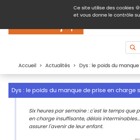
Panneau de gestion des cookies
Ce site utilise des cookies 🍪
Contenu
Aide et accessibilité
Menu pr
et vous donne le contrôle su
Actualités
Accueil
>
Actualités
>
Dys : le poids du manque
Dys : le poids du manque de prise en charge s
Six heures par semaine : c'est le temps que pa
en charge insuffisante, délais interminables.
assurer l'avenir de leur enfant.