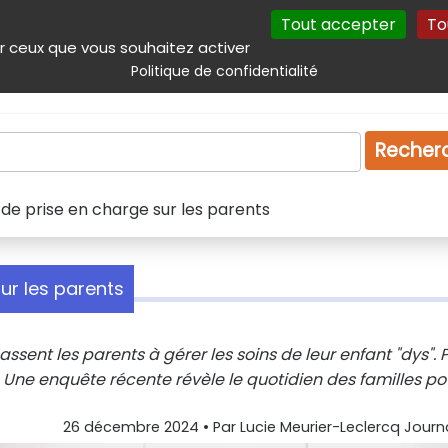
Tout accepter
To
incipal
Navigation complémentaire
Autres services
Plan du site
r ceux que vous souhaitez activer
Politique de confidentialité
Produits & services
Emploi
Droit
Tourism
Recher
 de prise en charge sur les parents
ur les parents
ssent les parents à gérer les soins de leur enfant "dys". P
.. Une enquête récente révèle le quotidien des familles po
26 décembre 2024
• Par
Lucie Meurier-Leclercq Journ