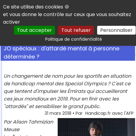
Panneau de gestion des cookies
Ce site utilise des cookies 🍪
et vous donne le contrôle sur ceux que vous souhaitez
activer
Tout accepter
Tout refuser
Personnaliser
Rechercher
Politique de confidentialité
JO spéciaux : d'attardé mental à personne
déterminée ?
Un changement de nom pour les sportifs en situation
de handicap mental des Special Olympics ? C'est ce
que tentent d'impulser les Émirats qui accueilleront
ces jeux mondiaux en 2019. Pour en finir avec les
"attardés" et sensibiliser le grand public.
31 mars 2018
• Par
Handicap.fr avec l'AFP
Par Alison Tahmizian
Meuse