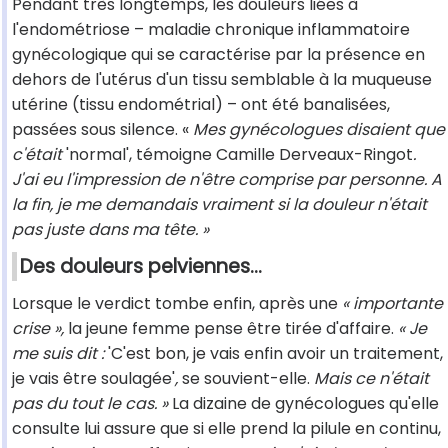
Pendant très longtemps, les douleurs liées à
l'endométriose – maladie chronique inflammatoire
gynécologique qui se caractérise par la présence en
dehors de l'utérus d'un tissu semblable à la muqueuse
utérine (tissu endométrial) – ont été banalisées,
passées sous silence. «
Mes gynécologues disaient que
c'était
'normal',
témoigne Camille
Derveaux-Ringot
.
J'ai eu l'impression de n'être comprise par personne. A
la fin, je me demandais vraiment si la douleur n'était
pas juste dans ma tête. »
Des douleurs pelviennes...
Lorsque le verdict tombe enfin, après une
« importante
crise »,
la jeune femme pense être tirée d'affaire.
« Je
me suis dit :
'C'est bon, je vais enfin avoir un traitement,
je vais être soulagée'
,
se souvient-elle.
Mais ce n'était
pas du tout le cas. »
La dizaine de gynécologues qu'elle
consulte lui assure que si elle prend la pilule en continu,