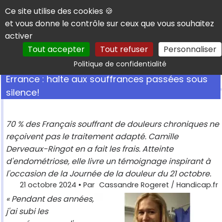
Panneau de gestion des cookies
Ce site utilise des cookies 🍪
et vous donne le contrôle sur ceux que vous souhaitez
activer
Tout accepter
Tout refuser
Personnaliser
Rechercher
Politique de confidentialité
Errance : halte aux souffrances passées sous
silence!
70 % des Français souffrant de douleurs chroniques ne
reçoivent pas le traitement adapté. Camille
Derveaux-Ringot en a fait les frais. Atteinte
d'endométriose, elle livre un témoignage inspirant à
l'occasion de la Journée de la douleur du 21 octobre.
21 octobre 2024
• Par
Cassandre Rogeret / Handicap.fr
« Pendant des années,
j'ai subi les