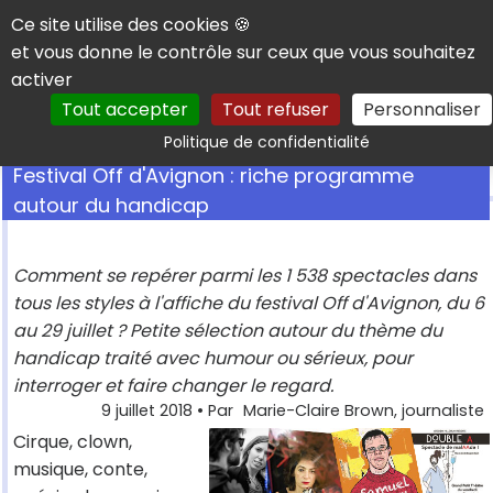
Panneau de gestion des cookies
Ce site utilise des cookies 🍪
et vous donne le contrôle sur ceux que vous souhaitez
activer
Tout accepter
Tout refuser
Personnaliser
Rechercher
Politique de confidentialité
Festival Off d'Avignon : riche programme
autour du handicap
Comment se repérer parmi les 1 538 spectacles dans
tous les styles à l'affiche du festival Off d'Avignon, du 6
au 29 juillet ? Petite sélection autour du thème du
handicap traité avec humour ou sérieux, pour
interroger et faire changer le regard.
9 juillet 2018
• Par
Marie-Claire Brown, journaliste
Cirque, clown,
musique, conte,