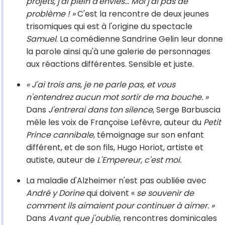
projets, j'ai plein d'envies… Moi j'ai pas de
problème ! »
C'est la rencontre de deux jeunes
trisomiques qui est à l'origine du spectacle
Samuel
. La comédienne Sandrine Gelin leur donne
la parole ainsi qu'à une galerie de personnages
aux réactions différentes. Sensible et juste.
« J'ai trois ans, je ne parle pas, et vous
n'entendrez aucun mot sortir de ma bouche. »
Dans
J'entrerai dans ton silence
, Serge Barbuscia
mêle les voix de Françoise Lefèvre, auteur du
Petit
Prince cannibale
, témoignage sur son enfant
différent, et de son fils, Hugo Horiot, artiste et
autiste, auteur de
L'Empereur, c'est moi.
La maladie d'Alzheimer n'est pas oubliée avec
André y Dorine
qui doivent «
se souvenir de
comment ils aimaient pour continuer à aimer. »
Dans
Avant que j'oublie
, rencontres dominicales