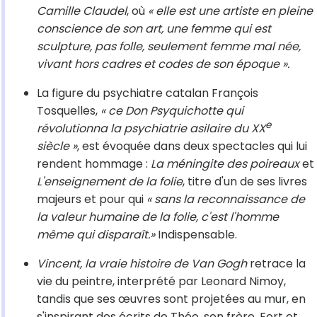
Camille Claudel
, où
« elle est une artiste en pleine
conscience de son art, une femme qui est
sculpture, pas folle, seulement femme mal née,
vivant hors cadres et codes de son époque ».
La figure du psychiatre catalan François
Tosquelles,
« ce Don Psyquichotte qui
e
révolutionna la psychiatrie asilaire du XX
siècle »
, est évoquée dans deux spectacles qui lui
rendent hommage :
La méningite des poireaux
et
L'enseignement de la folie
, titre d'un de ses livres
majeurs et pour qui
« sans la reconnaissance de
la valeur humaine de la folie, c'est l'homme
même qui disparaît.»
Indispensable.
Vincent, la vraie histoire de Van Gogh
retrace la
vie du peintre, interprété par Leonard Nimoy,
tandis que ses œuvres sont projetées au mur, en
s'inspirant des écrits de Théo, son frère. Fort et