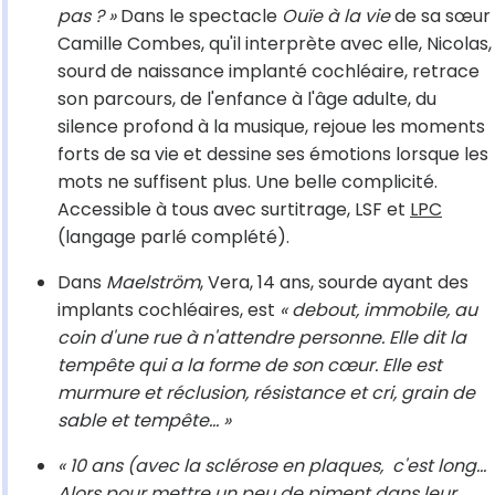
pas ? »
Dans le spectacle
Ouïe à la vie
de sa sœur
Camille Combes, qu'il interprète avec elle, Nicolas,
sourd de naissance implanté cochléaire, retrace
son parcours, de l'enfance à l'âge adulte, du
silence profond à la musique, rejoue les moments
forts de sa vie et dessine ses émotions lorsque les
mots ne suffisent plus. Une belle complicité.
Accessible à tous avec surtitrage, LSF et
LPC
(langage parlé complété).
Dans
Maelström
, Vera, 14 ans, sourde ayant des
implants cochléaires, est
« debout, immobile, au
coin d'une rue à n'attendre personne. Elle dit la
tempête qui a la forme de son cœur. Elle est
murmure et réclusion, résistance et cri, grain de
sable et tempête… »
« 10 ans (avec la sclérose en plaques, c'est long...
Alors pour mettre un peu de piment dans leur