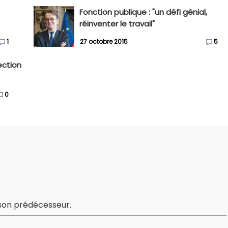
Fonction publique : "un défi génial,
réinventer le travail"
1
27 octobre 2015
5
ection
0
 son prédécesseur.