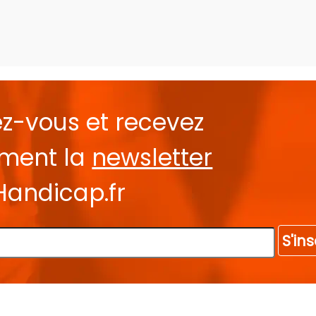
ez-vous et recevez
ement la
newsletter
Handicap.fr
S'ins