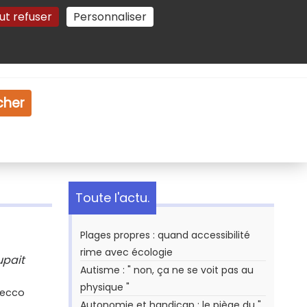
ut refuser
Personnaliser
Gestion des cookies
e
Vidéo
Dossiers
cher
Toute l'actu.
Plages propres : quand accessibilité
rime avec écologie
upait
Autisme : " non, ça ne se voit pas au
physique "
Secco
Autonomie et handicap : le piège du "