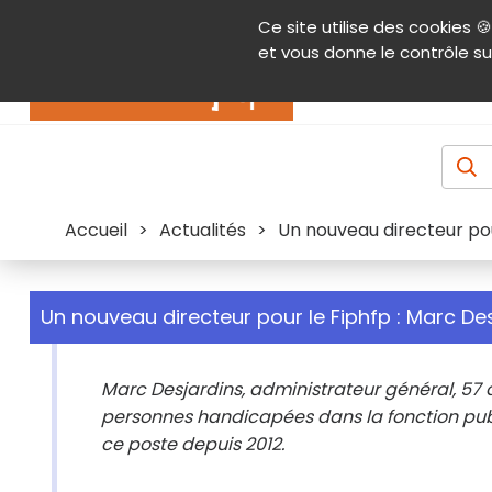
Panneau de gestion des cookies
Ce site utilise des cookies 🍪
Contenu
Aide et accessibilité
Menu pr
et vous donne le contrôle su
Actualités
Accueil
>
Actualités
>
Un nouveau directeur pou
Un nouveau directeur pour le Fiphfp : Marc De
Marc Desjardins, administrateur général, 57 
personnes handicapées dans la fonction publ
ce poste depuis 2012.