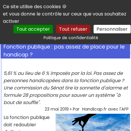
Panneau de gestion des cookies
Ce site utilise des cookies 🍪
et vous donne le contrôle sur ceux que vous souhaitez
activer
Tout accepter
Tout refuser
Personnaliser
Rechercher
Politique de confidentialité
Fonction publique : pas assez de place pour le
handicap ?
5,61 % au lieu de 6 % imposés par la loi. Pas assez de
personnes handicapées dans la fonction publique ?
Une commission du Sénat tire la sonnette d'alarme et
formule 28 propositions pour sauver un système "à
bout de souffle".
23 mai 2019
• Par
Handicap.fr avec l'AFP
La fonction publique
doit redoubler