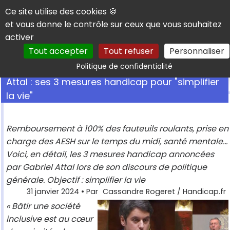
Panneau de gestion des cookies
Ce site utilise des cookies 🍪
et vous donne le contrôle sur ceux que vous souhaitez
activer
Tout accepter
Tout refuser
Personnaliser
Rechercher
Politique de confidentialité
Attal : ses 3 mesures handicap pour "simplifier
la vie"
Remboursement à 100% des fauteuils roulants, prise en
charge des AESH sur le temps du midi, santé mentale...
Voici, en détail, les 3 mesures handicap annoncées
par Gabriel Attal lors de son discours de politique
générale. Objectif : simplifier la vie
31 janvier 2024
• Par
Cassandre Rogeret / Handicap.fr
« Bâtir une société
inclusive est au cœur