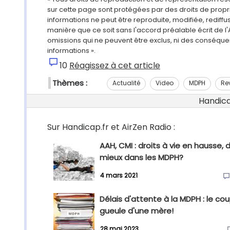
sur cette page sont protégées par des droits de propri
informations ne peut être reproduite, modifiée, rediff
manière que ce soit sans l'accord préalable écrit de l'
omissions qui ne peuvent être exclus, ni des conséque
informations ».
10
Réagissez à cet article
Thèmes :
Actualité
Video
MDPH
Re
Handicap
Sur Handicap.fr et AirZen Radio :
AAH, CMI : droits à vie en hausse, 
mieux dans les MDPH?
4 mars 2021
Délais d'attente à la MDPH : le co
gueule d'une mère!
28 mai 2023