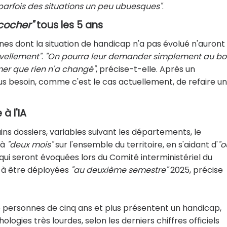
parfois des situations un peu ubuesques"
.
cocher"
tous les 5 ans
es dont la situation de handicap n'a pas évolué n'auront
uvellement"
.
"On pourra leur demander simplement au bo
er que rien n'a changé"
, précise-t-elle. Après un
us besoin, comme c'est le cas actuellement, de refaire un
à l'IA
ns dossiers, variables suivant les départements, le
 à
"deux mois"
sur l'ensemble du territoire, en s'aidant d'
"o
, qui seront évoquées lors du Comité interministériel du
n à être déployées
"au deuxième semestre"
2025, précise
 de personnes de cinq ans et plus présentent un handicap,
ologies très lourdes, selon les derniers chiffres officiels