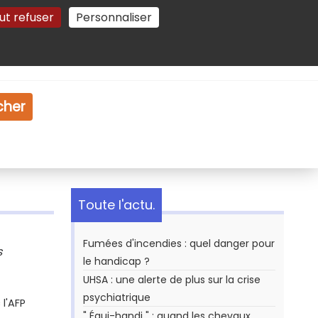
ut refuser
Personnaliser
Gestion des cookies
e
Vidéo
Dossiers
cher
Toute l'actu.
Fumées d'incendies : quel danger pour
s
le handicap ?
UHSA : une alerte de plus sur la crise
psychiatrique
l'AFP
" Équi-handi " : quand les chevaux