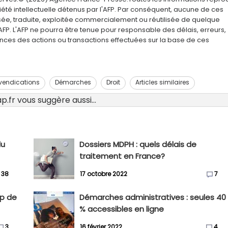
été intellectuelle détenus par l'AFP. Par conséquent, aucune de ces
usée, traduite, exploitée commercialement ou réutilisée de quelque
AFP. L'AFP ne pourra être tenue pour responsable des délais, erreurs,
nces des actions ou transactions effectuées sur la base de ces
vendications
Démarches
Droit
Articles similaires
.fr vous suggère aussi...
du
Dossiers MDPH : quels délais de
traitement en France?
38
17 octobre 2022
7
up de
Démarches administratives : seules 40
% accessibles en ligne
3
16 février 2022
4