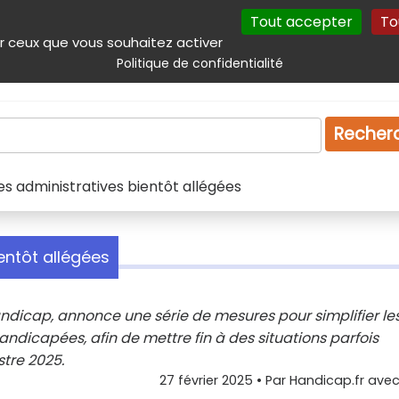
Tout accepter
To
incipal
Navigation complémentaire
Autres services
Plan du site
r ceux que vous souhaitez activer
Politique de confidentialité
Produits & services
Emploi
Droit
Tourism
Recher
s administratives bientôt allégées
entôt allégées
ndicap, annonce une série de mesures pour simplifier le
dicapées, afin de mettre fin à des situations parfois
tre 2025.
27 février 2025
• Par
Handicap.fr avec 