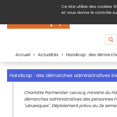
Panneau de gestion des cookies
Ce site utilise des cookies 🍪
Contenu
Aide et accessibilité
Menu pr
et vous donne le contrôle su
Actualités
Accueil
>
Actualités
>
Handicap : des démarche
Handicap : des démarches administratives bi
Charlotte Parmentier-Lecocq, ministre du Ha
démarches administratives des personnes han
"ubuesques". Déploiement prévu au 2e semes