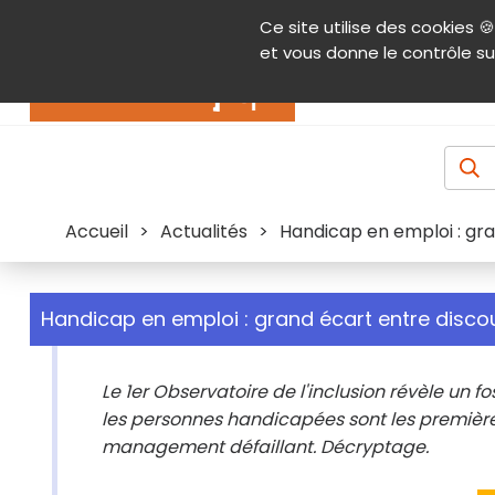
Panneau de gestion des cookies
Ce site utilise des cookies 🍪
Contenu
Aide et accessibilité
Menu pr
et vous donne le contrôle su
Actualités
Accueil
>
Actualités
>
Handicap en emploi : gra
Handicap en emploi : grand écart entre discour
Le 1er Observatoire de l'inclusion révèle un f
les personnes handicapées sont les premières 
management défaillant. Décryptage.