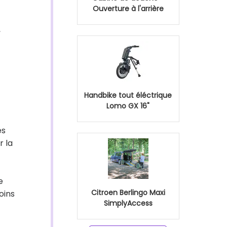
Ouverture à l'arrière
,
Handbike tout éléctrique
Lomo GX 16"
es
r la
e
Citroen Berlingo Maxi
oins
SimplyAccess