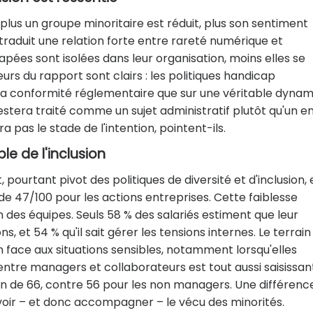
lus un groupe minoritaire est réduit, plus son sentiment
 traduit une relation forte entre rareté numérique et
apées sont isolées dans leur organisation, moins elles se
s du rapport sont clairs : les politiques handicap
la conformité réglementaire que sur une véritable dyna
estera traité comme un sujet administratif plutôt qu'un e
a pas le stade de l'intention, pointent-ils.
e de l'inclusion
urtant pivot des politiques de diversité et d'inclusion, 
 de 47/100 pour les actions entreprises. Cette faiblesse
n des équipes. Seuls 58 % des salariés estiment que leur
 et 54 % qu'il sait gérer les tensions internes. Le terrain
 face aux situations sensibles, notamment lorsqu'elles
ntre managers et collaborateurs est tout aussi saisissant
on de 66, contre 56 pour les non managers. Une différence
oir – et donc accompagner – le vécu des minorités.