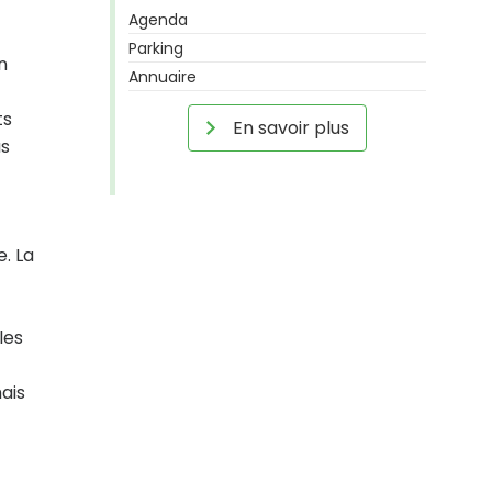
Agenda
Parking
n
Annuaire
ts
En savoir plus
us
e. La
les
ais