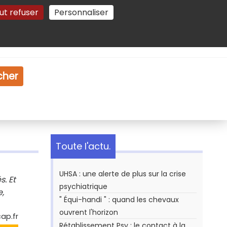
ut refuser
Personnaliser
Gestion des cookies
e
Vidéo
Dossiers
cher
Toute l'actu.
UHSA : une alerte de plus sur la crise
s. Et
psychiatrique
e,
" Équi-handi " : quand les chevaux
ouvrent l'horizon
ap.fr
Rétablissement Psy : le contact à la