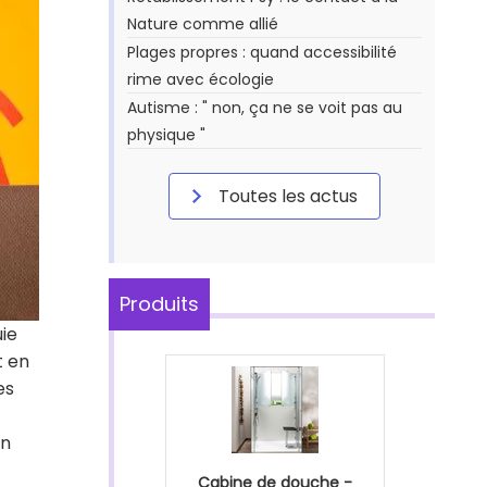
Nature comme allié
Plages propres : quand accessibilité
rime avec écologie
Autisme : " non, ça ne se voit pas au
physique "
Toutes les actus
Produits
uie
t en
es
in
Cabine de douche -