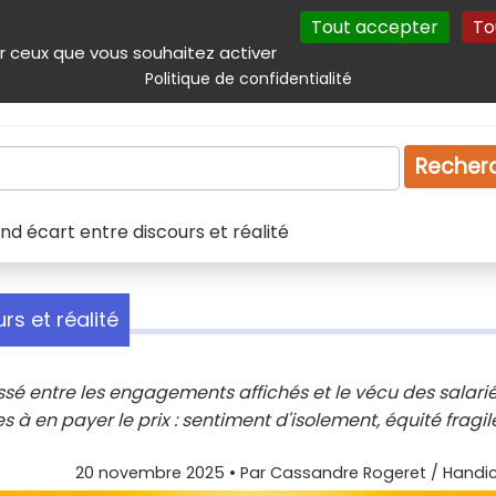
Tout accepter
To
incipal
Navigation complémentaire
Autres services
Plan du site
r ceux que vous souhaitez activer
Politique de confidentialité
Produits & services
Emploi
Droit
Tourism
Recher
nd écart entre discours et réalité
s et réalité
ossé entre les engagements affichés et le vécu des salarié
à en payer le prix : sentiment d'isolement, équité fragil
20 novembre 2025
• Par
Cassandre Rogeret / Handic