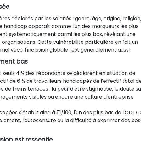
osée
ères déclarés par les salariés : genre, âge, origine, religion
is le handicap apparaît comme l'un des marqueurs les plus
gurent systématiquement parmi les plus bas, révélant une
s organisations. Cette vulnérabilité particulière en fait un
mal vécu, l'inclusion globale l'est généralement aussi.
rement bas
e : seuls 4 % des répondants se déclarent en situation de
tif de 6 % de travailleurs handicapés de l'effectif total d
e de freins tenaces : la peur d'être stigmatisé, le doute su
nagements visibles ou encore une culture d'entreprise
ées s'établit ainsi à 51/100, l'un des plus bas de l'ODI. C
olement, l'autocensure ou la difficulté à exprimer des bes
lusion est ressentie